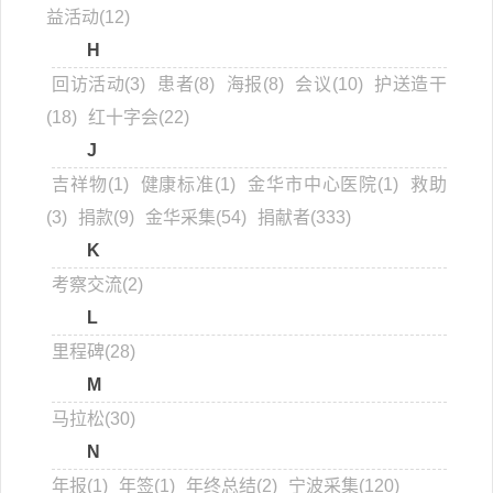
益活动(12)
H
回访活动(3)
患者(8)
海报(8)
会议(10)
护送造干
(18)
红十字会(22)
J
吉祥物(1)
健康标准(1)
金华市中心医院(1)
救助
(3)
捐款(9)
金华采集(54)
捐献者(333)
K
考察交流(2)
L
里程碑(28)
M
马拉松(30)
N
年报(1)
年签(1)
年终总结(2)
宁波采集(120)