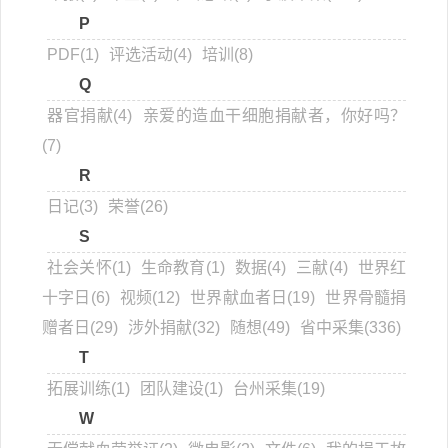
P
PDF(1)
评选活动(4)
培训(8)
Q
器官捐献(4)
亲爱的造血干细胞捐献者，你好吗？
(7)
R
日记(3)
荣誉(26)
S
社会关怀(1)
生命教育(1)
数据(4)
三献(4)
世界红
十字日(6)
视频(12)
世界献血者日(19)
世界骨髓捐
赠者日(29)
涉外捐献(32)
随想(49)
省中采集(336)
T
拓展训练(1)
团队建设(1)
台州采集(19)
W