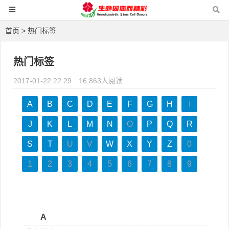
首页
> 热门标签
热门标签
2017-01-22 22:29
16,863人阅读
A
B
C
D
E
F
G
H
I
J
K
L
M
N
O
P
Q
R
S
T
U
V
W
X
Y
Z
0
1
2
3
4
5
6
7
8
9
A