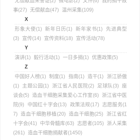
无偿献血荣誉证(2)
微电影(2)
文件(6)
我的捐干故
事(27)
无偿献血(47)
温州采集(109)
X
形象大使(1)
新年日历(1)
新年家书(1)
先进典型
(3)
宣传(14)
宣传资料(18)
宣传活动(78)
Y
演讲(1)
毅行活动(1)
一日多捐(1)
优惠政策(5)
Z
中国好人榜(1)
制度(1)
指南(1)
造干(1)
浙江骄傲
(1)
主题公园(1)
浙江省人民医院(2)
足球队(3)
座
谈会(5)
造血干细胞采集爱心工作室(6)
浙江省中医
院(9)
中国红十字会(13)
政策法规(17)
志愿服务(1
7)
造血干细胞移植(20)
造血干细胞(25)
浙江省红
十字会(41)
中华骨髓库(63)
志愿者(105)
浙人采集
(261)
造血干细胞捐献者(1450)