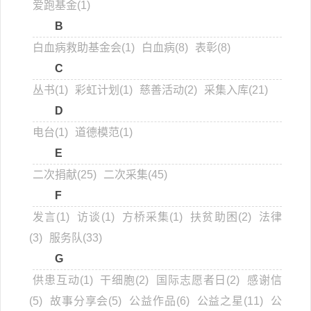
爱跑基金(1)
B
白血病救助基金会(1)
白血病(8)
表彰(8)
C
丛书(1)
彩虹计划(1)
慈善活动(2)
采集入库(21)
D
电台(1)
道德模范(1)
E
二次捐献(25)
二次采集(45)
F
发言(1)
访谈(1)
方桥采集(1)
扶贫助困(2)
法律
(3)
服务队(33)
G
供患互动(1)
干细胞(2)
国际志愿者日(2)
感谢信
(5)
故事分享会(5)
公益作品(6)
公益之星(11)
公