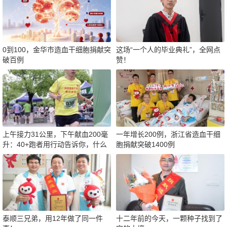
0到100，金华市造血干细胞捐献突
这场“一个人的毕业典礼”，全网点
破百例
赞！
上午接力31公里，下午献血200毫
一年增长200例，浙江省造血干细
升：40+跑者用行动告诉你，什么
胞捐献突破1400例
才是真正的“热血”
泰顺三兄弟，用12年做了同一件
十二年前的今天，一颗种子找到了