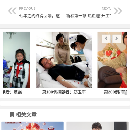
PREVIOUS:
NEXT:
七年之约终得回响，这颗喜糖甜到了他的心里
新春第一献 热血迎“开工”
文章导航
第100例捐献者：郑卫军
第200例捐献者：柳蓓蕾
相关文章