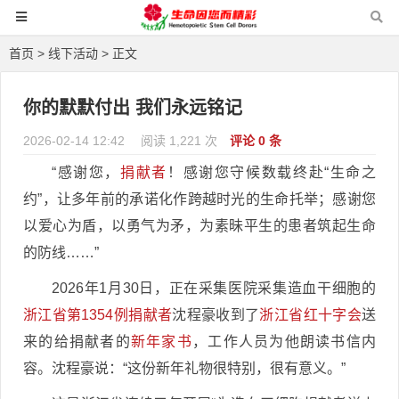
首页
>
线下活动
> 正文
你的默默付出 我们永远铭记
2026-02-14 12:42
阅读 1,221 次
评论 0 条
“感谢您，
捐献者
！感谢您守候数载终赴“生命之
约”，让多年前的承诺化作跨越时光的生命托举；感谢您
以爱心为盾，以勇气为矛，为素昧平生的患者筑起生命
的防线……”
2026年1月30日，正在采集医院采集造血干细胞的
浙江省第1354例捐献者
沈程豪收到了
浙江省红十字会
送
来的给捐献者的
新年家书
，工作人员为他朗读书信内
容。沈程豪说：“这份新年礼物很特别，很有意义。”