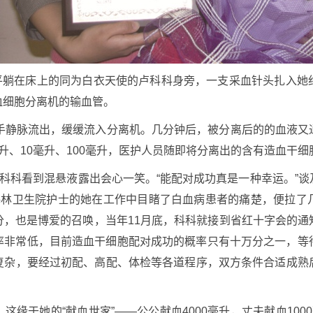
到平躺在床上的同为白衣天使的卢科科身旁，一支采血针头扎入
血细胞分离机的输血管。
右手静脉流出，缓缓流入分离机。几分钟后，被分离后的的血液又
升、10毫升、100毫升，医护人员随即将分离出的含有造血干细
，科科看到混悬液露出会心一笑。“能配对成功真是一种幸运。”
梅林卫生院护士的她在工作中目睹了白血病患者的痛楚，便拉了
分，也是博爱的召唤，当年11月底，科科就接到省红十字会的通
概率非常低，目前造血干细胞配对成功的概率只有十万分之一，等
复杂，要经过初配、高配、体检等各道程序，双方条件合适成熟
这缘于她的“献血世家”——公公献血4000毫升，丈夫献血10