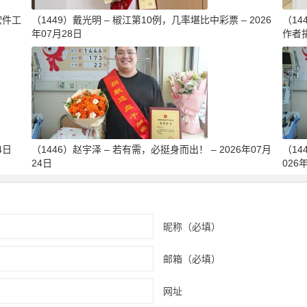
软件工
（1449）戴光明 – 椒江第10例，几率堪比中彩票 – 2026
（1
年07月28日
作者捐
4日
（1446）赵宇泽 – 若有需，必挺身而出！ – 2026年07月
（14
24日
026
昵称（必填）
邮箱（必填）
网址