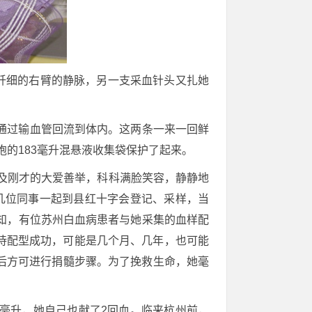
她纤细的右臂的静脉，另一支采血针头又扎她
通过输血管回流到体内。这两条一来一回鲜
胞的183毫升混悬液收集袋保护了起来。
谈及刚才的大爱善举，科科满脸笑容，静静地
几位同事一起到县红十字会登记、采样，当
知，有位苏州白血病患者与她采集的血样配
待配型成功，可能是几个月、几年，也可能
后方可进行捐髓步骤。为了挽救生命，她毫
00毫升，她自己也献了2回血。临来杭州前，