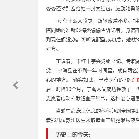
婆婆还特别塞给她一封大红包，鼓励她勇
“没有什么大感觉，跟输液差不多。
陪同她的准新郎梅杰偷偷告诉记者，身高
到现在都没办。可听说配型成功后，她就
对方。
正说着，市红十字会党组书记、专职
赏：“宁海县在不到一年时间里，就有两
心的地方。”确实如此，宁波现有的7例
造
后，时隔10个月，宁海人又成功挽救了一
志愿者成功捐献造血干细胞，这种爱心速
当躺在病床上休息的科科领到全国第1
着那几位苏州医生领取造血干细胞混悬液
历史上的今天: