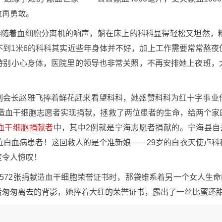
敢再勇敢。
”伴随着血细胞分离机的响声，躺在床上的科科显得轻松又坦然，
不到1米6的科科其实近些年身体并不好，加上工作需要常常熬夜
特别小心身体，医院里的领导也非常关照，不再安排她上夜班，
副会长赵雅飞捧着鲜花赶来看望科科，她盛赞科科为红十字事业
名造血干细胞志愿者实现捐献，拯救了两位患者的生命，给两个家
血干细胞捐献者
中，其中2例就是宁海志愿者捐献的。宁海县自
位白血病患者！这回救人的是个准新娘——29岁的白衣天使卢
度令人惊叹！
572张捐献造血干细胞荣誉证书时，那袋维系着另一个女人生命
后匆匆离去的背影，她捧着大红的荣誉证书，露出了一丝比蜜还