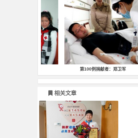
捐献者：章焱
第100例捐献者：郑卫军
相关文章