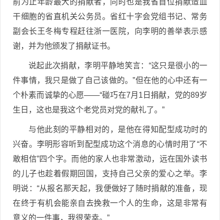
前为止年龄最大的捐献者，同时也是我省首位捐献造血
干细胞的省直机关公务员。省红十字会党组书记、常务
副会长王冬梅专程赶往浙一医院，向李明的善举表示感
谢，并为他颁发了捐献证书。
说起此次捐献，李明平静地笑言：“这只是很小的一
件事情，我只是做了自己该做的。”但在他的心中还有一
个朴素而诚挚的心愿——“碰巧在7月1日捐献，党的89岁
生日，这也是我这个老党员对党的献礼了。”
与他此刻的平静相对的，是他在得知配型成功时的
兴奋。李明形容听到配型成功这个消息的心情时用了“不
敢相信”四个字。而他的家人也非常激动，远在国外读书
的儿子也趁着假期回国，支持自己父亲的爱心之举。李
明说：“从报名那天起，我便做好了随时捐献的准备，现
在终于有机会能亲自去挽救一个人的生命，这是非常有
意义的一件事，我很荣幸。”