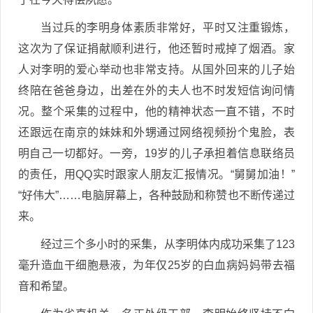
当过兵的李明身体素质非常好，平时又注重锻炼，
这次为了保证捐献顺利进行，他还暂时戒掉了烟酒。家
人对李明的爱心举动也非常支持。从国外回来的儿子始
终陪在爸爸身边，出差在外的夫人也不时发短信询问情
况。整个采集的过程中，他的精神状态一直不错，不时
还跟远在南京的妹妹和外甥通过网络视频扮个鬼脸，表
明自己一切都好。一旁，19岁的儿子承担着信息联络员
的责任，用QQ实时跟家人朋友汇报情况。“舅舅加油！”
“好伟大”……电脑屏幕上，各种鼓励和称赞也不断传递过
来。
经过三个多小时的采集，从李明体内成功采集了123
毫升造血干细胞悬液，为年仅25岁的白血病妈妈带去福
音和希望。