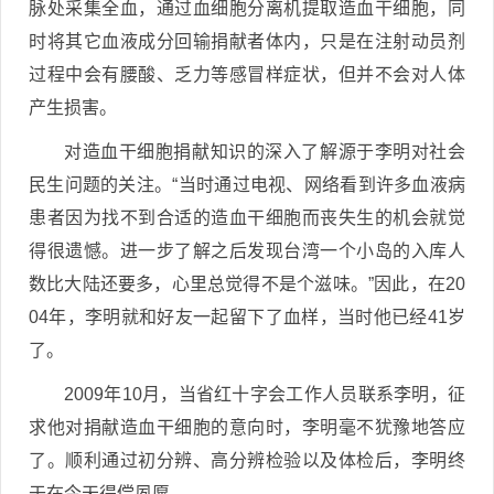
脉处采集全血，通过血细胞分离机提取造血干细胞，同
时将其它血液成分回输捐献者体内，只是在注射动员剂
过程中会有腰酸、乏力等感冒样症状，但并不会对人体
产生损害。
对造血干细胞捐献知识的深入了解源于李明对社会
民生问题的关注。“当时通过电视、网络看到许多血液病
患者因为找不到合适的造血干细胞而丧失生的机会就觉
得很遗憾。进一步了解之后发现台湾一个小岛的入库人
数比大陆还要多，心里总觉得不是个滋味。”因此，在20
04年，李明就和好友一起留下了血样，当时他已经41岁
了。
2009年10月，当省红十字会工作人员联系李明，征
求他对捐献造血干细胞的意向时，李明毫不犹豫地答应
了。顺利通过初分辨、高分辨检验以及体检后，李明终
于在今天得偿夙愿。