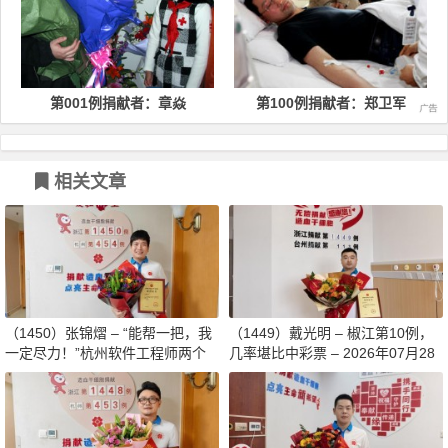
1例捐献者：章焱
第100例捐献者：郑卫军
第200例捐
相关文章
（1450）张锦熠 – “能帮一把，我
（1449）戴光明 – 椒江第10例，
一定尽力！”杭州软件工程师两个
几率堪比中彩票 – 2026年07月28
月减重13斤赴生命之约 – 2026年0
日
8月03日