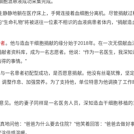
干细胞混悬液成功采集完成。
医生静静地躺在医疗床上，手臂连接着血细胞分离机。尽管捐献
“生命礼物”将被送往一位素不相识的血液病患者体内，“捐献
献者
。他与造血干细胞捐献的缘分始于2018年。在一次无偿献
捐献者资料库，成为一名志愿者。他说：“作为一名医生，我深知
得的事情。”
知他与一名患者初配型成功，是否愿意捐献。他没有丝毫犹豫，坚定
、调整作息、加强营养。为了支持他，单位特意为他调换了工作
意见。他的妻子同样是一名医务人员，深知造血干细胞移植的
真地问他：“爸爸为什么要去住院？”他笑着回答：“爸爸去做好
罗淦倍感温暖。