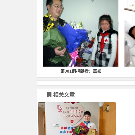
1例捐献者：章焱
第100例捐献者：郑卫军
相关文章