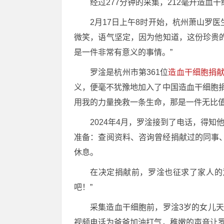
经过277分钟的采集，212毫升造血
2月17日上午8时开始，杭州萧山罗
微笑，语气坚定，因为他知道，这份珍贵的
是一件非常有意义的事情。”
罗淦是杭州市第361位
造血干细胞捐
义，便毫不犹豫地加入了中国造血干细胞
用我的力量挽救一条生命，那是一件无比值
2024年4月，罗淦接到了电话，得
准备：查阅资料、咨询曾经捐献过的同事
休息。
在决定捐献前，罗淦也征求了家人的
吧！”
采集造血干细胞前，罗淦3岁的女儿天
视频电话为爸爸加油打气，稚嫩的声音让