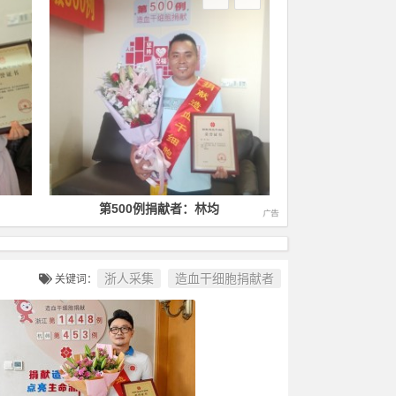
均
第1000例捐献者：徐毅
第14
浙人采集
造血干细胞捐献者
关键词：