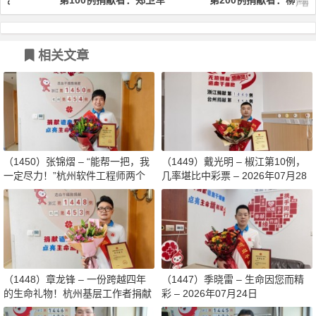
第100例捐献者：郑卫军
第200例捐献者：柳蓓蕾
相关文章
（1450）张锦熠 – “能帮一把，我
（1449）戴光明 – 椒江第10例，
一定尽力！”杭州软件工程师两个
几率堪比中彩票 – 2026年07月28
月减重13斤赴生命之约 – 2026年0
日
8月03日
（1448）章龙锋 – 一份跨越四年
（1447）季晓雷 – 生命因您而精
的生命礼物！杭州基层工作者捐献
彩 – 2026年07月24日
造血干细胞传递希望 – 2026年07