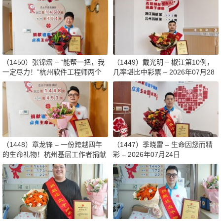
（1450）张锦熠 – “能帮一把，我
（1449）戴光明 – 椒江第10例，
一定尽力！”杭州软件工程师两个
几率堪比中彩票 – 2026年07月28
月减重13斤赴生命之约 – 2026年0
日
8月03日
（1448）章龙锋 – 一份跨越四年
（1447）季晓雷 – 生命因您而精
的生命礼物！杭州基层工作者捐献
彩 – 2026年07月24日
造血干细胞传递希望 – 2026年07
月27日