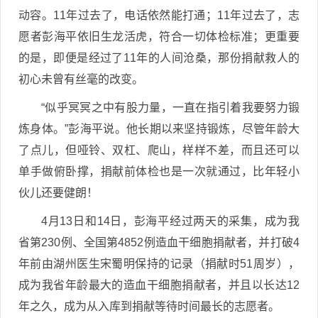
动容。11年过去了，电话依然能打通；11年过去了，志
愿者彭海平依旧生龙活虎，符合一切体检标准；更重要
的是，即便是经过了11年的人间沧桑，那份捐献救人的
初心未曾有丝毫的改变。
“似乎冥冥之中有股力量，一直在指引着我要努力锻
炼身体。”彭海平说。他长期以来坚持锻炼，尽管年龄大
了点儿，但哑铃、双杠、爬山，样样不差，而且还可以
单手做俯卧撑，捐献前体检也是一次就通过，比年轻小
伙儿还要健朗！
4月13日和14日，彭海平经过两天的采集，成为我
省第230例、全国第4852例造血干细胞捐献者，并打破4
年前由湖州医生宋蜀明保持的记录（捐献时51周岁），
成为我省年龄最大的造血干细胞捐献者，并且以长达12
年之久，成为从入库到捐献等待时间最长的志愿者。