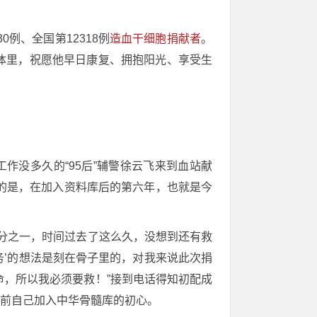
例、全国第12318例
造血干细胞捐献者
。
身体里，祝愿他早日康复、拥抱阳光、享受生
工作没多久的“95后”辅警徐云飞来到血站献
的是，在加入资料库后的第六年，也就是今
分之一，时间过去了这么久，没想到还有救
务’的想法是刻在骨子里的，对我来说此次捐
，所以我必须要救！”接到电话得知初配成
年前自己加入中华骨髓库的初心。