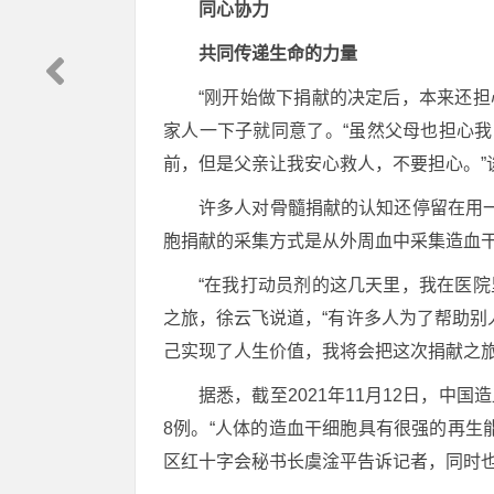
同心协力
共同传递生命的力量
“刚开始做下捐献的决定后，本来还
家人一下子就同意了。“虽然父母也担心
前，但是父亲让我安心救人，不要担心。”
许多人对骨髓捐献的认知还停留在用
胞捐献的采集方式是从外周血中采集造血干
“在我打动员剂的这几天里，我在医
之旅，徐云飞说道，“有许多人为了帮助
己实现了人生价值，我将会把这次捐献之旅
据悉，截至2021年11月12日，中
8例。“人体的造血干细胞具有很强的再生
区红十字会秘书长虞淦平告诉记者，同时