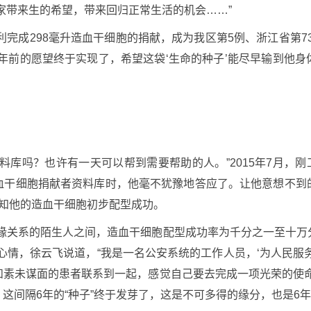
家带来生的希望，带来回归正常生活的机会……”
利完成298毫升造血干细胞的捐献，成为我区第5例、浙江省第730
年前的愿望终于实现了，希望这袋‘生命的种子’能尽早输到他
料库吗？也许有一天可以帮到需要帮助的人。”2015年7月，刚
血干细胞捐献者资料库时，他毫不犹豫地答应了。让他意想不到
得知他的造血干细胞初步配型成功。
血缘关系的陌生人之间，造血干细胞配型成功率为千分之一至十万
心情，徐云飞说道，“我是一名公安系统的工作人员，‘为人民服
和素未谋面的患者联系到一起，感觉自己要去完成一项光荣的使命
这间隔6年的“种子”终于发芽了，这是不可多得的缘分，也是6