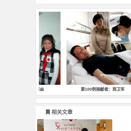
捐献者：章焱
第100例捐献者：郑卫军
相关文章