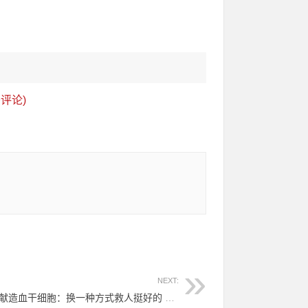
评论)
NEXT:
（731）陈志清 – 温州医科大学生捐献造血干细胞：换一种方式救人挺好的 – 2021年11月19日