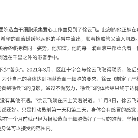
省中医院造血干细胞采集爱心工作室见到了徐云飞。此刻的他正躺
生命希望的血液缓缓地从他的手臂中流出，顺着橡胶管又流入机器
飞始终维持着同一姿势，他知道，他的每一滴血液中都蕴含着一份
到远在千里之外的患者手中。
少“苦头”。2021年3月，区红十字会与徐云飞取得联系，随
。为让自己的身体达到捐献造血干细胞的要求，徐云飞制定了严
能看到徐云飞的身影，通过不懈努力，徐云飞的体检结果终于达
没有其他不适。”徐云飞躺在床上笑着说道。11月8日，徐云
一切都还好。只是打动员剂第一天和第二天，身体会有感冒的感觉
其实在一个月前就已经为捐献造血干细胞做好了一切的准备：坚持
他身体可以接受的范围内。