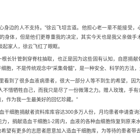
担心身边的人不支持。”徐云飞坦言道。他担心老一辈不能接受，
我的身体，但是他们更尊重我的决定，其实今天也是我父亲做手
谈起家人，徐云飞红了眼眶。
一根长针管刺穿脊柱抽取，也正是因为这些固有认知，自愿捐献
细胞，不是传统观念中“采集骨髓”，是一种安全、科学的方法
院里看到了很多血液病患者，很大一部分人等不到生的希望，因为
别人不惜牺牲自己，而我只是尽了一份微薄之力。赠人玫瑰，手有
，作为我一生最美好的回忆珍藏。”
国造血干细胞捐献者资料库库容达300多万人份，月均患者申请查询
能力，捐献造血干细胞1-2周内，血液的各种血细胞恢复到原来
也希望有更多的志愿者愿意加入造血干细胞库，为等待的患者带