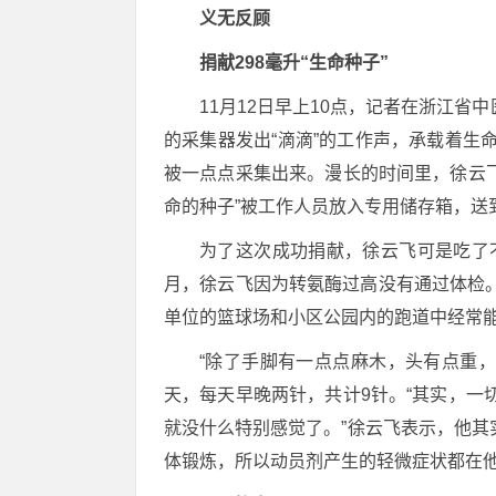
义无反顾
捐献298毫升“生命种子”
11月12日早上10点，记者在浙江
的采集器发出“滴滴”的工作声，承载着
被一点点采集出来。漫长的时间里，徐云
命的种子”被工作人员放入专用储存箱，送
为了这次成功捐献，徐云飞可是吃了不
月，徐云飞因为转氨酶过高没有通过体检
单位的篮球场和小区公园内的跑道中经常
“除了手脚有一点点麻木，头有点重，
天，每天早晚两针，共计9针。“其实，
就没什么特别感觉了。”徐云飞表示，他
体锻炼，所以动员剂产生的轻微症状都在