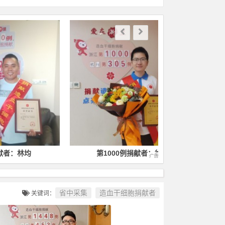
第1000例捐献者：徐毅
第1400
省中采集
造血干细胞捐献者
关键词：