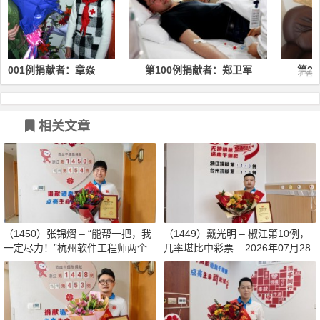
者：章焱
第100例捐献者：郑卫军
第200例捐献者：
相关文章
（1450）张锦熠 – “能帮一把，我
（1449）戴光明 – 椒江第10例，
一定尽力！”杭州软件工程师两个
几率堪比中彩票 – 2026年07月28
月减重13斤赴生命之约 – 2026年0
日
8月03日