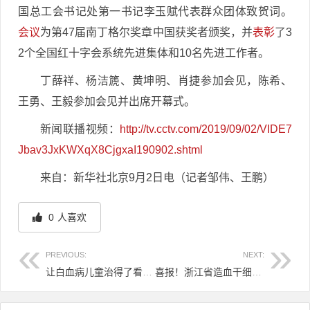
国总工会书记处第一书记李玉赋代表群众团体致贺词。
会议
为第47届南丁格尔奖章中国获奖者颁奖，并
表彰
了3
2个全国红十字会系统先进集体和10名先进工作者。
丁薛祥、杨洁篪、黄坤明、肖捷参加会见，陈希、
王勇、王毅参加会见并出席开幕式。
新闻联播视频：
http://tv.cctv.com/2019/09/02/VIDE7
Jbav3JxKWXqX8CjgxaI190902.shtml
来自：新华社北京9月2日电（记者邹伟、王鹏）
0
人喜欢
PREVIOUS:
NEXT:
让白血病儿童治得了看得起 我国白血病集中救治管理拓展到全部儿童
喜报！浙江省造血干细胞捐献突破500例
文章导航