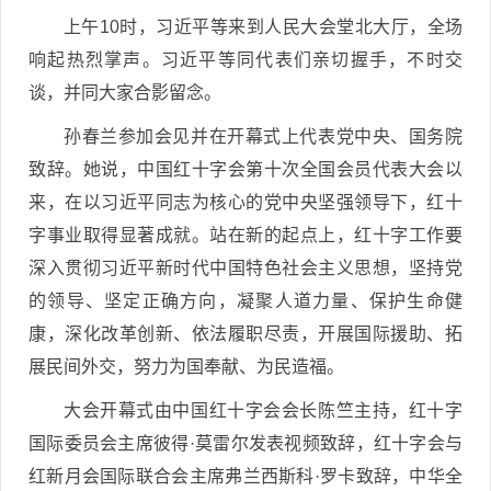
上午10时，习近平等来到人民大会堂北大厅，全场
响起热烈掌声。习近平等同代表们亲切握手，不时交
谈，并同大家合影留念。
孙春兰参加会见并在开幕式上代表党中央、国务院
致辞。她说，中国红十字会第十次全国会员代表大会以
来，在以习近平同志为核心的党中央坚强领导下，红十
字事业取得显著成就。站在新的起点上，红十字工作要
深入贯彻习近平新时代中国特色社会主义思想，坚持党
的领导、坚定正确方向，凝聚人道力量、保护生命健
康，深化改革创新、依法履职尽责，开展国际援助、拓
展民间外交，努力为国奉献、为民造福。
大会开幕式由中国红十字会会长陈竺主持，红十字
国际委员会主席彼得·莫雷尔发表视频致辞，红十字会与
红新月会国际联合会主席弗兰西斯科·罗卡致辞，中华全