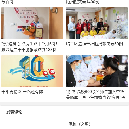
破百例
胞捐献突破1400例
“嘉”速爱心 点亮生命 | 单月5例！
临平区造血干细胞捐献突破50例
嘉兴造血干细胞捐献达到133例
十年再精彩 一路还有你
“浙”所高校600余名师生加入中华
骨髓库，写下生命教育的“真理”答
案
发表评论
昵称（必填）