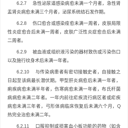
6.2.7 急性泌尿道感染病愈未满一个月者，急性肾
盂肾炎病愈未满三个月者，泌尿系统结石发作期。
6.2.8 伤口愈合或感染痊愈未满一周者，皮肤局限
性炎症愈合后未满一周者，皮肤广泛性炎症愈合后未满
二周者。
6.2.9 被血液或组织液污染的器材致伤或污染伤口
以及施行纹身术后未满一年者。
6.2.10 与传染病患者有密切接触史者，自接触之
日起至该病最长潜伏期。甲型肝炎病愈后未满一年者，
痢疾病愈未满半年者，伤寒病愈未满一年者，布氏杆菌
病病愈未满二年者。一年内前往疟疾流行病区者或疟疾
病愈未满三年者，弓形体病临床恢复后未满六个月，Q
热完全治愈未满二年。
6.2.11 口服抑制或损害血小板功能的药物（如含