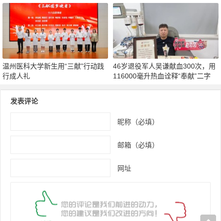
温州医科大学新生用“三献”行动践
46岁退役军人吴谦献血300次，用
行成人礼
116000毫升热血诠释“奉献”二字
发表评论
昵称（必填）
邮箱（必填）
网址