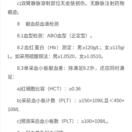
c)双臂静脉穿刺部位无皮肤损伤。无静脉注射药物
痕迹。
8 献血前血液检测
8.1血型检测：ABO血型（正定型）。
8.2血红蛋白（Hb）测定：男≥120g/L；女≥115g/
L。如采用硫酸铜法：男≥1.0520，女≥1.0510。
8.3单采血小板献血者：除满足8.2外，还应同时满
足：
a)红细胞比容（HCT）：≥0.36
b)采前血小板计数（PLT）：≥150×109/L且＜450×
109/L
c)预测采后血小板数（PLT）：≥100×109/L。