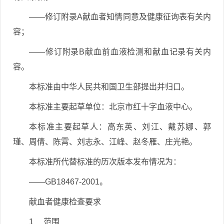
——修订附录A献血者知情同意及健康征询表有关内
容；
——修订附录B献血前血液检测和献血记录有关内
容。
本标准由中华人民共和国卫生部提出并归口。
本标准主要起草单位：北京市红十字血液中心。
本标准主要起草人：高东英、刘江、戴苏娜、郭
瑾、周倩、陈霄、刘志永、江峰、赵冬雁、庄光艳。
本标准所代替标准的历次版本发布情况为：
——GB18467-2001。
献血者健康检查要求
1 范围