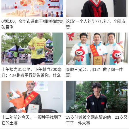
0到100，金华市造血干细胞捐献突
这场“一个人的毕业典礼”，全网点
破百例
赞！
上午接力31公里，下午献血200毫
泰顺三兄弟，用12年做了同一件
升：40+跑者用行动告诉你，什么
事！
才是真正的“热血”
十二年前的今天，一颗种子找到了
19岁时曾被全网点赞的他，21岁又
它的土壤
干了一件大事