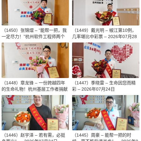
（1450）张锦熠 – “能帮一把，我
（1449）戴光明 – 椒江第10例，
一定尽力！”杭州软件工程师两个
几率堪比中彩票 – 2026年07月28
月减重13斤赴生命之约 – 2026年0
日
8月03日
（1448）章龙锋 – 一份跨越四年
（1447）季晓雷 – 生命因您而精
的生命礼物！杭州基层工作者捐献
彩 – 2026年07月24日
造血干细胞传递希望 – 2026年07
月27日
（1446）赵宇泽 – 若有需，必挺
（1445）周豪 – 能帮一把的时