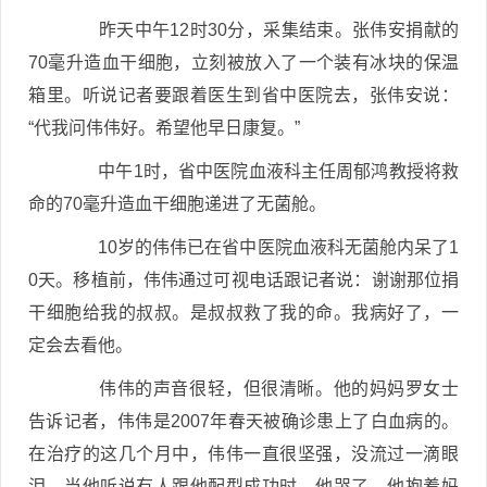
昨天中午12时30分，采集结束。张伟安捐献的
70毫升造血干细胞，立刻被放入了一个装有冰块的保温
箱里。听说记者要跟着医生到省中医院去，张伟安说：
“代我问伟伟好。希望他早日康复。”
中午1时，省中医院血液科主任周郁鸿教授将救
命的70毫升造血干细胞递进了无菌舱。
10岁的伟伟已在省中医院血液科无菌舱内呆了1
0天。移植前，伟伟通过可视电话跟记者说：谢谢那位捐
干细胞给我的叔叔。是叔叔救了我的命。我病好了，一
定会去看他。
伟伟的声音很轻，但很清晰。他的妈妈罗女士
告诉记者，伟伟是2007年春天被确诊患上了白血病的。
在治疗的这几个月中，伟伟一直很坚强，没流过一滴眼
泪。当他听说有人跟他配型成功时，他哭了。他抱着妈