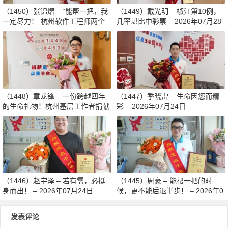
（1450）张锦熠 – “能帮一把，我
（1449）戴光明 – 椒江第10例，
一定尽力！”杭州软件工程师两个
几率堪比中彩票 – 2026年07月28
月减重13斤赴生命之约 – 2026年0
日
8月03日
（1448）章龙锋 – 一份跨越四年
（1447）季晓雷 – 生命因您而精
的生命礼物！杭州基层工作者捐献
彩 – 2026年07月24日
造血干细胞传递希望 – 2026年07
月27日
（1446）赵宇泽 – 若有需，必挺
（1445）周豪 – 能帮一把的时
身而出！ – 2026年07月24日
候，更不能后退半步！ – 2026年0
7月24日
发表评论