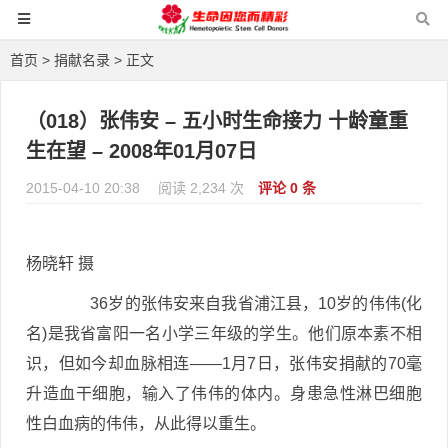
首页
>
捐献名录
> 正文
（018）张伟安 – 五小时生命接力 十龄童重
生在望 – 2008年01月07日
2015-04-10 20:38
阅读 2,234 次
评论 0 条
杨晓轩 摄
36岁的张伟安来自我省浦江县，10岁的伟伟(化
名)是我省富阳一名小学三年级的学生。他们原本素不相
识，但如今却血脉相连——1月7日，张伟安捐献的70毫
升造血干细胞，输入了伟伟的体内。身患急性淋巴细胞
性白血病的伟伟，从此得以重生。