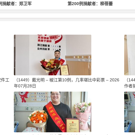
第200例捐献者：柳蓓蕾
第500例捐献者：林均
软件工
（1449）戴光明 – 椒江第10例，几率堪比中彩票 – 2026
（1
年07月28日
作者捐