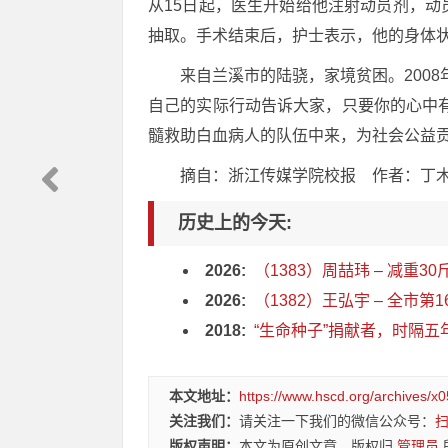
从15日起，医生开始给他注射动员剂，动
抽取。手术结束后，护士表示，他的身体状
来自兰溪市的陆骁，家境贫困。200
自己的实际行动告诉大家，只要你的心中
髓救助白血病人的队伍中来，为社会公益
摘自：浙江传媒学院校报 作者：丁
历史上的今天:
2026:
（1383）周喆玮 – 减重30
2026:
（1382）王弘宇 – 全市第
2018:
“生命种子”捐献者，时隔五
本文地址：
https://www.hscd.org/archives/x0
关注我们：
请关注一下我们的微信公众号：
版权声明：
本文为原创文章，版权归
管理员