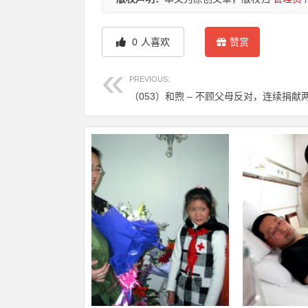
0
人喜欢
赞赏
PREVIOUS:
（053）和煦 – 不顾父母反对，连续捐献两次 