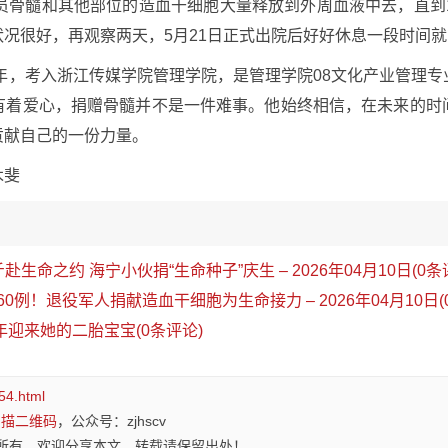
员骨髓和其他部位的造血干细胞大量释放到外周血液中去，直到
况很好，再观察两天，5月21日正式出院后好好休息一段时间
8年，考入浙江传媒学院管理学院，是管理学院08文化产业管理
有着爱心，捐赠骨髓并不是一件难事。他始终相信，在未来的时
贡献自己的一份力量。
木斐
斤赴生命之约 海宁小伙捐“生命种子”庆生 – 2026年04月10日(0条
160例！退役军人捐献造血干细胞为生命接力 – 2026年04月10日(
年迎来她的二胎宝宝(0条评论)
54.html
扫描二维码
，公众号：zjhscv
所有，欢迎分享本文，转载请保留出处！