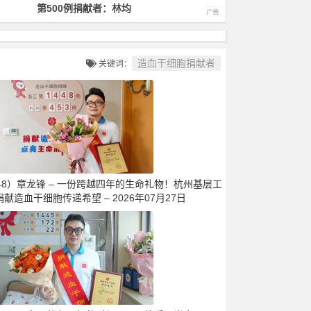
第1000例捐献者：徐毅
第1400
造血干细胞捐献者
关键词：
448）章龙锋 – 一份跨越四年的生命礼物！杭州基层工
献造血干细胞传递希望 – 2026年07月27日