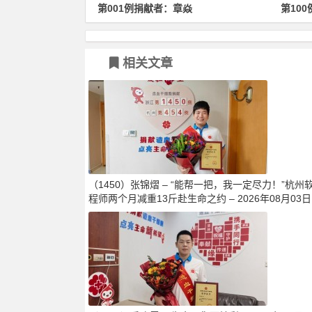
捐献者：章焱
第100例捐献者：郑卫军
相关文章
（1450）张锦熠 – “能帮一把，我一定尽力！”杭州
程师两个月减重13斤赴生命之约 – 2026年08月03日