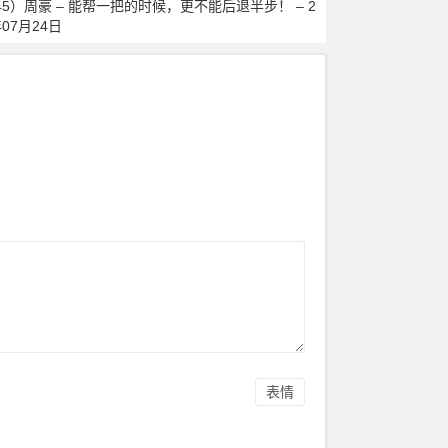
45）周豪 – 能帮一把的时候，更不能后退半步！ – 2
年07月24日
表情