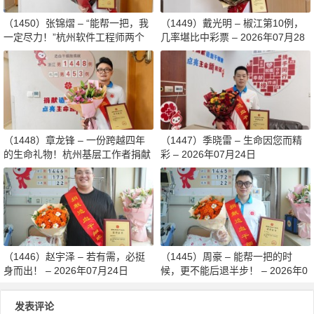
（1450）张锦熠 – “能帮一把，我
（1449）戴光明 – 椒江第10例，
一定尽力！”杭州软件工程师两个
几率堪比中彩票 – 2026年07月28
月减重13斤赴生命之约 – 2026年0
日
8月03日
（1448）章龙锋 – 一份跨越四年
（1447）季晓雷 – 生命因您而精
的生命礼物！杭州基层工作者捐献
彩 – 2026年07月24日
造血干细胞传递希望 – 2026年07
月27日
（1446）赵宇泽 – 若有需，必挺
（1445）周豪 – 能帮一把的时
身而出！ – 2026年07月24日
候，更不能后退半步！ – 2026年0
7月24日
发表评论