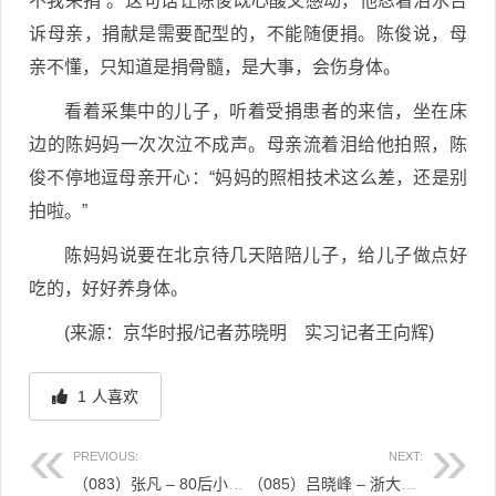
不我来捐”。这句话让陈俊既心酸又感动，他忍着泪水告
诉母亲，捐献是需要配型的，不能随便捐。陈俊说，母
亲不懂，只知道是捐骨髓，是大事，会伤身体。
看着采集中的儿子，听着受捐患者的来信，坐在床
边的陈妈妈一次次泣不成声。母亲流着泪给他拍照，陈
俊不停地逗母亲开心：“妈妈的照相技术这么差，还是别
拍啦。”
陈妈妈说要在北京待几天陪陪儿子，给儿子做点好
吃的，好好养身体。
(来源：京华时报/记者苏晓明 实习记者王向辉)
1
人喜欢
PREVIOUS:
NEXT:
（083）张凡 – 80后小伙为3岁男孩捐献造血干细胞 – 2011年08月01日
（085）吕晓峰 – 浙大校医为天津女孩送去“生命种子” – 2011年08月09日