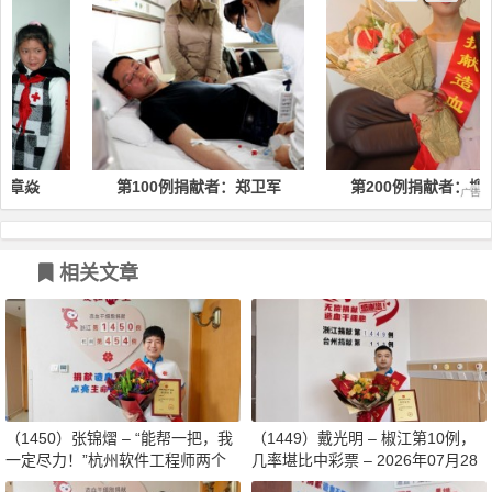
第100例捐献者：郑卫军
第200例捐献者：柳蓓蕾
相关文章
（1450）张锦熠 – “能帮一把，我
（1449）戴光明 – 椒江第10例，
一定尽力！”杭州软件工程师两个
几率堪比中彩票 – 2026年07月28
月减重13斤赴生命之约 – 2026年0
日