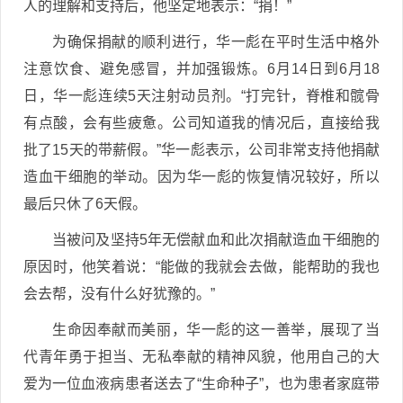
人的理解和支持后，他坚定地表示：“捐！”
为确保捐献的顺利进行，华一彪在平时生活中格外
注意饮食、避免感冒，并加强锻炼。6月14日到6月18
日，华一彪连续5天注射动员剂。“打完针，脊椎和髋骨
有点酸，会有些疲惫。公司知道我的情况后，直接给我
批了15天的带薪假。”华一彪表示，公司非常支持他捐献
造血干细胞的举动。因为华一彪的恢复情况较好，所以
最后只休了6天假。
当被问及坚持5年无偿献血和此次捐献造血干细胞的
原因时，他笑着说：“能做的我就会去做，能帮助的我也
会去帮，没有什么好犹豫的。”
生命因奉献而美丽，华一彪的这一善举，展现了当
代青年勇于担当、无私奉献的精神风貌，他用自己的大
爱为一位血液病患者送去了“生命种子”，也为患者家庭带