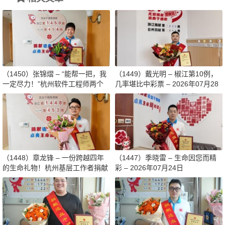
（1450）张锦熠 – “能帮一把，我
（1449）戴光明 – 椒江第10例，
一定尽力！”杭州软件工程师两个
几率堪比中彩票 – 2026年07月28
月减重13斤赴生命之约 – 2026年0
日
8月03日
（1448）章龙锋 – 一份跨越四年
（1447）季晓雷 – 生命因您而精
的生命礼物！杭州基层工作者捐献
彩 – 2026年07月24日
造血干细胞传递希望 – 2026年07
月27日