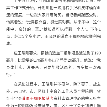
上午9点20分，伴随着血液分离机嗡嗡地转动声，采
集工作正式开始。开朗地他一边用右手捏着皮球确保血
流的速度，一边跟大家开着玩笑。当记者问起感受时，
他笑着说：“觉得很兴奋，感觉买彩票，从来不中，这个
能中，蛮好的，至少我知道可以帮到一个人”。下午1
点，经过3个多小时，王晓刚的造血干细胞捐献顺利完
成。
应王晓刚要求，捐献的造血干细胞混悬液达到了190
毫升，比需要的170毫升多出了整整20毫升。他说：“我
身体壮实，没关系，只要能救活患者，再多捐一次都
行。”
在采集过程中，王晓刚并不孤单，除了妻子、战友
外，来自省、市、区红十字会的工作人员全程陪同，省
红十字会
造血干细胞捐献者
资料库管理中心的季云松主
任为王晓刚颁发荣誉证书，市、区红十字会分别送上鲜