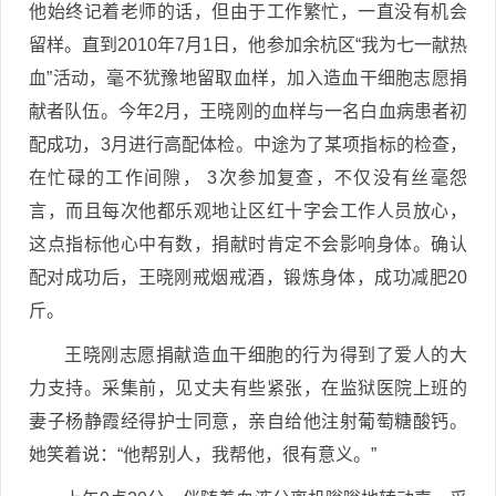
他始终记着老师的话，但由于工作繁忙，一直没有机会
留样。直到2010年7月1日，他参加余杭区“我为七一献热
血”活动，毫不犹豫地留取血样，加入造血干细胞志愿捐
献者队伍。今年2月，王晓刚的血样与一名白血病患者初
配成功，3月进行高配体检。中途为了某项指标的检查，
在忙碌的工作间隙， 3次参加复查，不仅没有丝毫怨
言，而且每次他都乐观地让区红十字会工作人员放心，
这点指标他心中有数，捐献时肯定不会影响身体。确认
配对成功后，王晓刚戒烟戒酒，锻炼身体，成功减肥20
斤。
王晓刚志愿捐献造血干细胞的行为得到了爱人的大
力支持。采集前，见丈夫有些紧张，在监狱医院上班的
妻子杨静霞经得护士同意，亲自给他注射葡萄糖酸钙。
她笑着说：“他帮别人，我帮他，很有意义。”