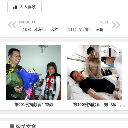
3
人喜欢
PREVIOUS:
NEXT:
（109）苏海和 – 这种缘分坚定了我捐献造血干细胞的决心 – 2012年07月10日
（111）吴利民 – 专程从深圳坐飞机赶回捐献的浦江农民 – 2012年08月06日
文章导航
1例捐献者：章焱
第100例捐献者：郑卫军
第200例
相关文章