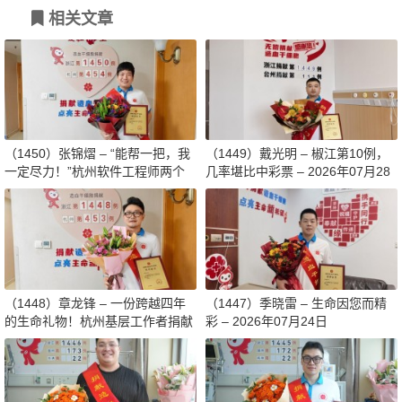
相关文章
（1450）张锦熠 – “能帮一把，我
（1449）戴光明 – 椒江第10例，
一定尽力！”杭州软件工程师两个
几率堪比中彩票 – 2026年07月28
月减重13斤赴生命之约 – 2026年0
日
8月03日
（1448）章龙锋 – 一份跨越四年
（1447）季晓雷 – 生命因您而精
的生命礼物！杭州基层工作者捐献
彩 – 2026年07月24日
造血干细胞传递希望 – 2026年07
月27日