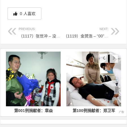
0
人喜欢
PREVIOUS:
NEXT:
（1117）张世冲 – 没问题，我愿意！——捐献造血干细胞，点亮生命新希望 – 2024年11月06日
（1119）金赟浩 – “00”后浙江大学生为爱接力 捐献“生命种子” – 2024年11月12日
文章导航
01例捐献者：章焱
第100例捐献者：郑卫军
第200例