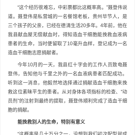
“这个经历很难忘，中彩票都比这概率高。”聂登伟说
道。聂登伟是私营城的一名餐馆老板，贵州毕节人，是
三个孩子的父亲，已经在德清生活20多年。4年前，他在
我县献血屋无偿献血时，得知造血干细胞能挽救血液病
患者的生命，当时便留取了10毫升血样，登记成为一名
造血干细胞志愿捐献者。
今年10月的一天，我县红十字会的工作人员致电聂
登伟，告知他与千里之外的一名血液病患者匹配成功。
听到这一消息，他毅然地选择通过捐献造血干细胞来挽
救这位素昧平生的患者。从对身体各项指标的检查、“动
员剂”的注射到最终的提取，聂登伟顺利完成了造血干细
胞的捐献。
能挽救别人的生命，特别有意义
“这概率是几十万分之一，没想到我们初次配型就成