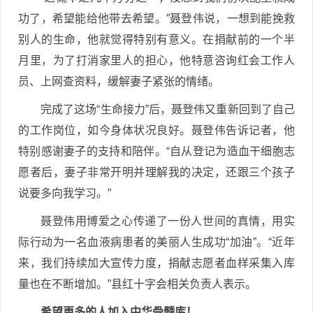
功了，希望能给他带去希望。”聂登伟说，一想到能挽救
别人的生命，他就觉得特别有意义。在捐献前的一个半
月里，为了打消家里人的担心，他特意咨询红会工作人
员、上网查资料，缓解妻子紧张的情绪。
完成了这场“生命接力”后，聂登伟又重新回到了自己
的工作岗位，如今身体状况良好。聂登伟告诉记者，他
特别感谢妻子的支持和陪伴。“自从登记为造血干细胞志
愿者后，妻子非常开明并理解我的决定，还跟三个孩子
说要多向我学习。”
聂登伟用博爱之心传递了一份人世间的真情，用实
际行动为一名血液病患者的美丽人生成功“加油”。“近年
来，我们持续加大宣传力度，捐献志愿者血样采集入库
量也在不断增加。”县红十字会相关负责人表示。
希望更多的人加入中华骨髓库！