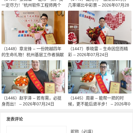
一定尽力！”杭州软件工程师两个
几率堪比中彩票 – 2026年07月28
月减重13斤赴生命之约 – 2026年0
日
8月03日
（1448）章龙锋 – 一份跨越四年
（1447）季晓雷 – 生命因您而精
的生命礼物！杭州基层工作者捐献
彩 – 2026年07月24日
造血干细胞传递希望 – 2026年07
月27日
（1446）赵宇泽 – 若有需，必挺
（1445）周豪 – 能帮一把的时
身而出！ – 2026年07月24日
候，更不能后退半步！ – 2026年0
7月24日
发表评论
昵称（必填）