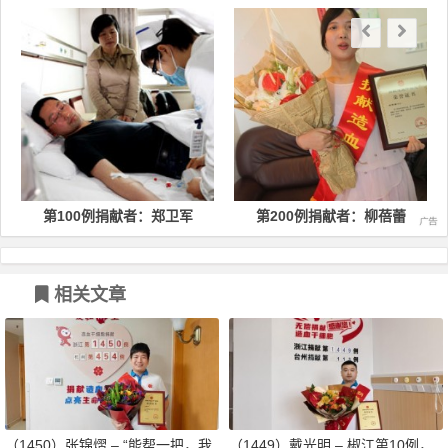
第100例捐献者：郑卫军
第200例捐献者：柳蓓蕾
相关文章
（1450）张锦熠 – “能帮一把，我
（1449）戴光明 – 椒江第10例，