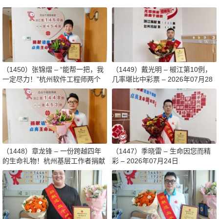
（1450）张锦熠 – “能帮一把，我
（1449）戴光明 – 椒江第10例，
一定尽力！”杭州软件工程师两个
几率堪比中彩票 – 2026年07月28
月减重13斤赴生命之约 – 2026年0
日
8月03日
（1448）章龙锋 – 一份跨越四年
（1447）季晓雷 – 生命因您而精
的生命礼物！杭州基层工作者捐献
彩 – 2026年07月24日
造血干细胞传递希望 – 2026年07
月27日