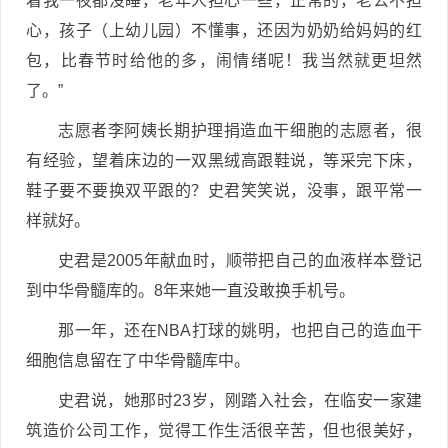
着我一夜都没睡，老年人担心一些，正常的，老公不担
心，孩子（上幼儿园）不懂事，还因为奶奶给妈妈的红
包，比春节时给他的多，闹情绪呢！我当然就更坦然
了。”
志愿者李阿姨长期护理捐造血干细胞的志愿者，很
有经验，望着床边的一双黑绒高跟鞋说，等采完下床，
鞋子要不要换双平跟的？史君笑笑说，没事，跟平常一
样就好。
史君是2005年献血时，顺带把自己的血液样本登记
到中华骨髓库的。8年来她一直没敢换手机号。
那一年，还在NBA打球的姚明，也把自己的造血干
细胞信息留在了中华骨髓库中。
史君说，她那时23岁，刚踏入社会，在临安一家建
筑造价公司工作，觉得工作生活很辛苦，但也很美好，