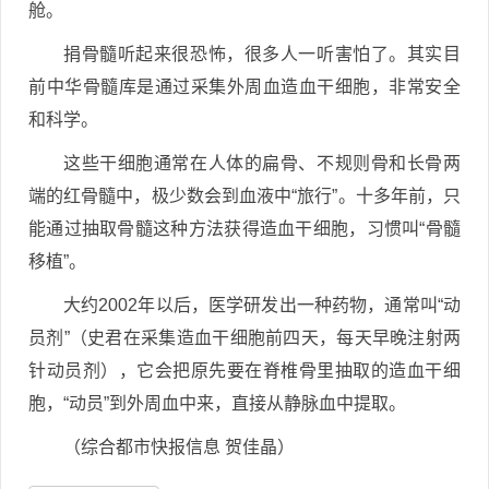
舱。
捐骨髓听起来很恐怖，很多人一听害怕了。其实目
前中华骨髓库是通过采集外周血造血干细胞，非常安全
和科学。
这些干细胞通常在人体的扁骨、不规则骨和长骨两
端的红骨髓中，极少数会到血液中“旅行”。十多年前，只
能通过抽取骨髓这种方法获得造血干细胞，习惯叫“骨髓
移植”。
大约2002年以后，医学研发出一种药物，通常叫“动
员剂”（史君在采集造血干细胞前四天，每天早晚注射两
针动员剂），它会把原先要在脊椎骨里抽取的造血干细
胞，“动员”到外周血中来，直接从静脉血中提取。
（综合都市快报信息 贺佳晶）