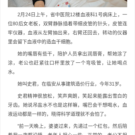
2月24日上午，省中医院12楼血液科1号病床上，一
位80后女老板，双臂静脉插着带细皮管的针头，皮管连
牢仪器，血液从左臂抽出来，右臂还回去，转动的仪器
里会留下血液中的造血干细胞。
她的嘴唇有些干，陪护人员拿出润唇膏，帮她涂了
涂，老公也赶紧往口杯里放了一个弯吸管，让她喝点
水。
她叫史君，在临安从事建筑造价行业，今年31岁。
史君精神很放松，笑声爽朗，笑起来能露出雪白的
牙齿。她说吊盐水不也是这样嘛，嘴巴会干想喝水，血
液运动都是一样的，晓得科学道理就不会怕了。
“前一天晚上，婆婆过来，先递过一个红包，然后陪