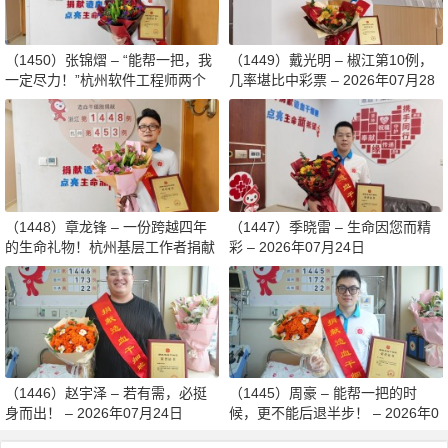
（1450）张锦熠 – “能帮一把，我
（1449）戴光明 – 椒江第10例，
一定尽力！”杭州软件工程师两个
几率堪比中彩票 – 2026年07月28
月减重13斤赴生命之约 – 2026年0
日
8月03日
（1448）章龙锋 – 一份跨越四年
（1447）季晓雷 – 生命因您而精
的生命礼物！杭州基层工作者捐献
彩 – 2026年07月24日
造血干细胞传递希望 – 2026年07
月27日
（1446）赵宇泽 – 若有需，必挺
（1445）周豪 – 能帮一把的时
身而出！ – 2026年07月24日
候，更不能后退半步！ – 2026年0
7月24日