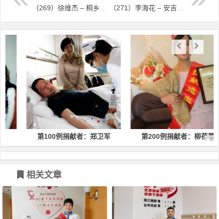
（269）徐维杰 – 桐乡小伙“捐髓 ”4岁女童“重生” – 2016年04月12日
（271）李海花 – 安吉县首例造血干细胞志愿者，是她 – 2016年04月25日
文章导航
第100例捐献者：郑卫军
第200例捐献者：柳蓓蕾
相关文章