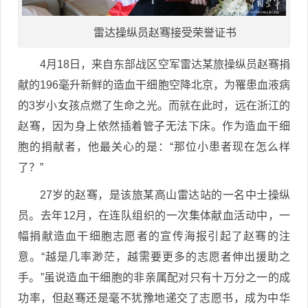
雷达操纵员赵骞接受荣誉证书
4月18日，来自东部战区空军雷达某旅操纵员赵骞捐
献的196毫升新鲜的造血干细胞空降北京，为罹患血液病
的3岁小女孩点燃了生命之光。而就在此时，远在浙江的
赵骞，因为身上依然插着管子无法下床。作为造血干细
胞的捐献者，他最关心的是：“那位小患者现在怎么样
了？”
27岁的赵骞，是该旅某高山雷达站的一名中士操纵
员。去年12月，在连队组织的一次集体献血活动中，一
幅捐献造血干细胞志愿者的宣传海报引起了赵骞的注
意。“越是几率渺茫，越需要更多的志愿者伸出援助之
手。”虽说造血干细胞的非亲属配对只有十万分之一的成
功率，但赵骞还是毫不犹豫地递交了志愿书，成为中华