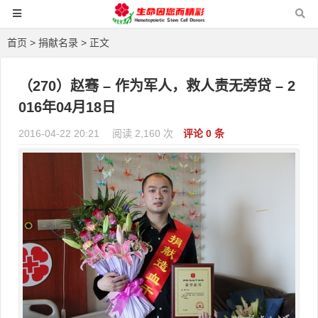
首页
>
捐献名录
> 正文
（270）赵骞 – 作为军人，救人责无旁贷 – 2
016年04月18日
2016-04-22 20:21
阅读 2,160 次
评论 0 条