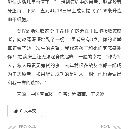
哪怕少活几年也值了！”一想到病危中的患者，赵骞咬着
牙坚持了下来，直到4月18日早上成功提取了196毫升造
血干细胞。
专程到浙江取这份“生命种子”的造血干细胞接收志愿
者，向赵骞深深地鞠了一躬：“患者只有3岁，你的义举
真正给了她一次生的希望，我代表孩子和她的家庭感谢
你！”在病床上还无法起身的赵骞，一脸的幸福：“作为军
人，救人是责无旁贷的事！去年我很多战友也都一起成
为了志愿者，如果配对成功的是别人，相信他也会做出
和我一样的选择。”
来源：中国空军网
作者：程海南、丁义波
0
人喜欢
PREVIOUS:
NEXT: