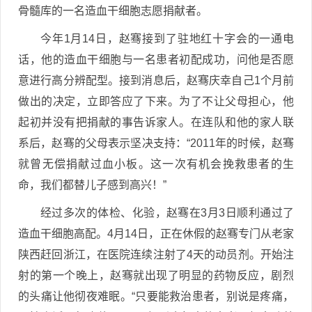
骨髓库的一名造血干细胞志愿捐献者。
今年1月14日，赵骞接到了驻地红十字会的一通电
话，他的造血干细胞与一名患者初配成功，问他是否愿
意进行高分辨配型。接到消息后，赵骞庆幸自己1个月前
做出的决定，立即答应了下来。为了不让父母担心，他
起初并没有把捐献的事告诉家人。在连队和他的家人联
系后，赵骞的父母表示坚决支持：“2011年的时候，赵骞
就曾无偿捐献过血小板。这一次有机会挽救患者的生
命，我们都替儿子感到高兴！”
经过多次的体检、化验，赵骞在3月3日顺利通过了
造血干细胞高配。4月14日，正在休假的赵骞专门从老家
陕西赶回浙江，在医院连续注射了4天的动员剂。开始注
射的第一个晚上，赵骞就出现了明显的药物反应，剧烈
的头痛让他彻夜难眠。“只要能救治患者，别说是疼痛，