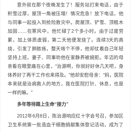
意外就在那个夜晚发生了！服务站打来电话，由于
积雪过厚，屋顶一角被压塌！情况危急！放下电话，他
与同事一起投入到抢险救灾中。爬屋顶、铲雪、顶粗木
加固……在寒风中，他忙碌了2个多小时。由于过度劳
累，加上体质虚弱，第二天他便发烧了。连续3天的高
烧，引发了肺脓疡，整天咳个不停，他却仗着自己年轻
坚持上班，妻子、同事劝他在家静养被婉拒。年迈的母
亲看在眼里痛在心里，“治源啊，你就好好休几天吧，身
体养好了再干工作也来得及。”他却安慰母亲：“妈，医院
本来就是治病救人的地方，我在医院打针、休息，也是
一样的嘛。”
多年等待踏上生命“接力”
2012年6月8日，陈治源响应红十字会号召，参加区
卫生系统第一批造血干细胞捐献集体登记活动，成为了