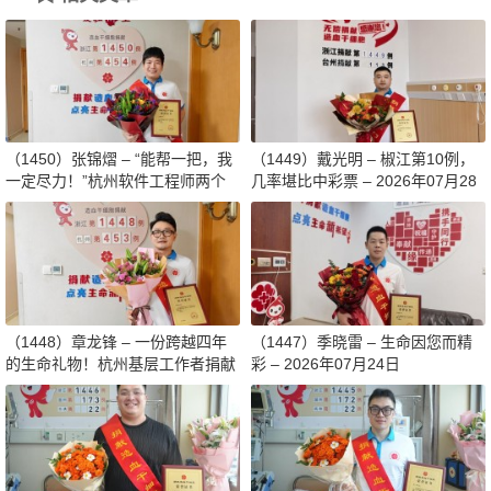
（1450）张锦熠 – “能帮一把，我
（1449）戴光明 – 椒江第10例，
一定尽力！”杭州软件工程师两个
几率堪比中彩票 – 2026年07月28
月减重13斤赴生命之约 – 2026年0
日
8月03日
（1448）章龙锋 – 一份跨越四年
（1447）季晓雷 – 生命因您而精
的生命礼物！杭州基层工作者捐献
彩 – 2026年07月24日
造血干细胞传递希望 – 2026年07
月27日