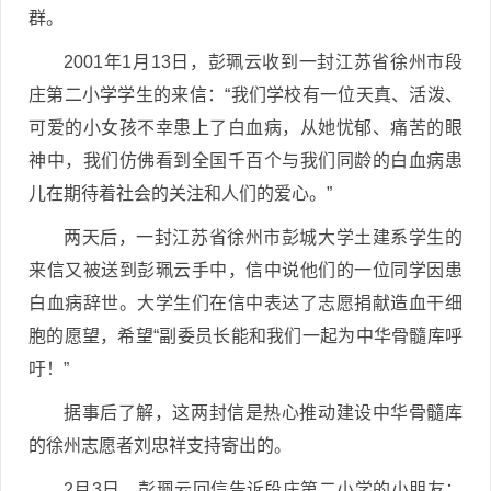
群。
2001年1月13日，彭珮云收到一封江苏省徐州市段
庄第二小学学生的来信：“我们学校有一位天真、活泼、
可爱的小女孩不幸患上了白血病，从她忧郁、痛苦的眼
神中，我们仿佛看到全国千百个与我们同龄的白血病患
儿在期待着社会的关注和人们的爱心。”
两天后，一封江苏省徐州市彭城大学土建系学生的
来信又被送到彭珮云手中，信中说他们的一位同学因患
白血病辞世。大学生们在信中表达了志愿捐献造血干细
胞的愿望，希望“副委员长能和我们一起为中华骨髓库呼
吁！”
据事后了解，这两封信是热心推动建设中华骨髓库
的徐州志愿者刘忠祥支持寄出的。
2月3日，彭珮云回信告诉段庄第二小学的小朋友：