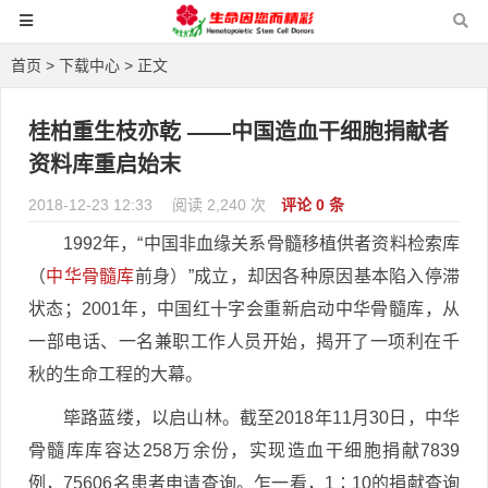
首页
>
下载中心
> 正文
桂柏重生枝亦乾 ——中国造血干细胞捐献者
资料库重启始末
2018-12-23 12:33
阅读 2,240 次
评论 0 条
1992年，“中国非血缘关系骨髓移植供者资料检索库
（
中华骨髓库
前身）”成立，却因各种原因基本陷入停滞
状态；2001年，中国红十字会重新启动中华骨髓库，从
一部电话、一名兼职工作人员开始，揭开了一项利在千
秋的生命工程的大幕。
筚路蓝缕，以启山林。截至2018年11月30日，中华
骨髓库库容达258万余份，实现造血干细胞捐献7839
例，75606名患者申请查询。乍一看，1∶10的捐献查询