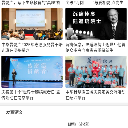
骨髓库，写下生命教育的“真理”答
突破2万例 ——“与爱相髓 点亮生
案
命”主题宣传活动在岳阳举行
中华骨髓库2025年志愿服务骨干培
沉痛悼念，陆道培院士逝世！他曾
训班在温州举办
使众多白血病患者重获新生
庆祝第十个”世界骨髓捐献者日”宣
中华骨髓库区域志愿服务交流活动
传活动在南京举行
在绍兴举行
发表评论
昵称（必填）