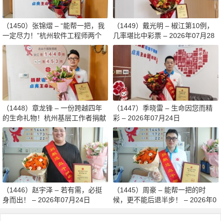
（1450）张锦熠 – “能帮一把，我
（1449）戴光明 – 椒江第10例，
一定尽力！”杭州软件工程师两个
几率堪比中彩票 – 2026年07月28
月减重13斤赴生命之约 – 2026年0
日
8月03日
（1448）章龙锋 – 一份跨越四年
（1447）季晓雷 – 生命因您而精
的生命礼物！杭州基层工作者捐献
彩 – 2026年07月24日
造血干细胞传递希望 – 2026年07
月27日
（1446）赵宇泽 – 若有需，必挺
（1445）周豪 – 能帮一把的时
身而出！ – 2026年07月24日
候，更不能后退半步！ – 2026年0
7月24日