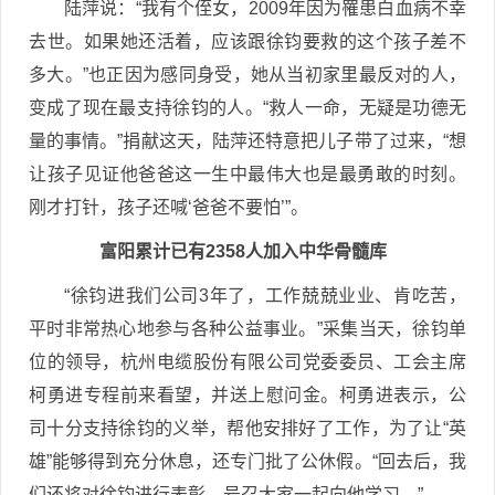
陆萍说：“我有个侄女，2009年因为罹患白血病不幸
去世。如果她还活着，应该跟徐钧要救的这个孩子差不
多大。”也正因为感同身受，她从当初家里最反对的人，
变成了现在最支持徐钧的人。“救人一命，无疑是功德无
量的事情。”捐献这天，陆萍还特意把儿子带了过来，“想
让孩子见证他爸爸这一生中最伟大也是最勇敢的时刻。
刚才打针，孩子还喊‘爸爸不要怕’”。
富阳累计已有2358人加入中华骨髓库
“徐钧进我们公司3年了，工作兢兢业业、肯吃苦，
平时非常热心地参与各种公益事业。”采集当天，徐钧单
位的领导，杭州电缆股份有限公司党委委员、工会主席
柯勇进专程前来看望，并送上慰问金。柯勇进表示，公
司十分支持徐钧的义举，帮他安排好了工作，为了让“英
雄”能够得到充分休息，还专门批了公休假。“回去后，我
们还将对徐钧进行表彰，号召大家一起向他学习。”