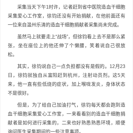
采集当天下午1时许，记者赶到省中医院造血干细胞
采集爱心工作室，徐钧还没有开始捐献，在他前面还有
一位来自温州乐清的造血干细胞捐献者采集尚未完成。
虽然马上就要走上“战场”，但徐钧看上去不是那么紧
张，坐在座位上的他还伸了个懒腰，笑着说自己很放
松。
其实，徐钧说自己一点负担都没有是假的。12月23
日，徐钧就独自从富阳赶到杭州，注射动员剂。这5天
来，他一直有些低烧的症状，加上喉咙发炎，身体状态
不是很好。
但是，为了给自己加油打气，徐钧每天都会跑到造
血干细胞采集爱心工作室，一来看看别的造血干细胞捐
献者是如何进行采集的，二来也好熟悉熟悉环境，顺便
询问医生采集期间的一些注意事项。