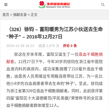
首页
>
捐献名录
> 正文
（326）徐钧 – 富阳暖男为江苏小伙送去生命
“种子” – 2016年12月27日
2016-12-28 18:23
阅读 2,070 次
评论 0 条
就这在岁末年尾，富阳又诞生了一位
造血干细胞捐
献者
。12月27日下午，今年30岁的徐钧在浙江省中医院
血液内科的病房内，成功采集捐赠了210毫升造血干细
胞，由医务人员用储运专用箱连夜带往江苏，为一名比
他小8岁的白血病患者带去生命的“种子”。至此，徐钧成
为浙江省第326位造血干细胞捐献者。同时，此前获评第
四届“富阳区十大道德模范(平民英雄)”荣誉称号的全区造
血干细胞捐献者群体增至12人。