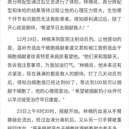
高分辨配型通过后又去进行了体检。林楠说，高分辨配
型和体检的结果等待过程让他的心理压力很大，生怕哪
个环节有问题而无法救助患者。得知顺利通过后，除了
开心就是期待，“希望早日去捐献救人！”
12月19日，林楠来到医院注射动员剂。让他感动的
是，温岭市造血干细胞捐献者虞文君和椒江首例造血干
细胞捐献者徐青特意来病房看望他。“他们来和我聊天，
告诉我注意事项，为我加油打气。”林楠说，他本来还有
点紧张，现在满满的都是救人的期待。打了几天动员剂
后，得知白细胞值已经达到60了，等达到100就可以捐
献干细胞了，他的心情很激动。“ 希望被捐献的小伙伴可
以早点接受治疗早日康复。”
23日上午8时30时，捐献开始。林楠的血液从手臂
静脉处流出，经过血液分离机后，又从另一只手臂被重
输回体内。“原来捐献造血干细胞就跟躺着献血差不多，