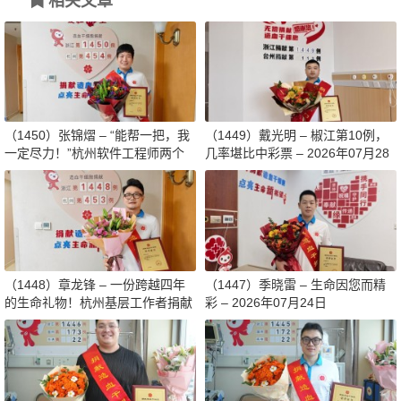
相关文章
（1450）张锦熠 – “能帮一把，我
（1449）戴光明 – 椒江第10例，
一定尽力！”杭州软件工程师两个
几率堪比中彩票 – 2026年07月28
月减重13斤赴生命之约 – 2026年0
日
8月03日
（1448）章龙锋 – 一份跨越四年
（1447）季晓雷 – 生命因您而精
的生命礼物！杭州基层工作者捐献
彩 – 2026年07月24日
造血干细胞传递希望 – 2026年07
月27日