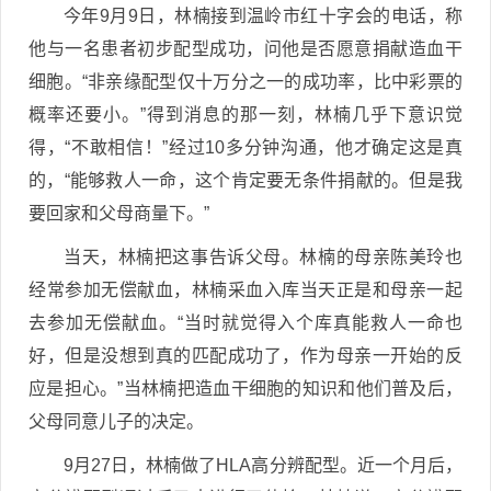
今年9月9日，林楠接到温岭市红十字会的电话，称
他与一名患者初步配型成功，问他是否愿意捐献造血干
细胞。“非亲缘配型仅十万分之一的成功率，比中彩票的
概率还要小。”得到消息的那一刻，林楠几乎下意识觉
得，“不敢相信！”经过10多分钟沟通，他才确定这是真
的，“能够救人一命，这个肯定要无条件捐献的。但是我
要回家和父母商量下。”
当天，林楠把这事告诉父母。林楠的母亲陈美玲也
经常参加无偿献血，林楠采血入库当天正是和母亲一起
去参加无偿献血。“当时就觉得入个库真能救人一命也
好，但是没想到真的匹配成功了，作为母亲一开始的反
应是担心。”当林楠把造血干细胞的知识和他们普及后，
父母同意儿子的决定。
9月27日，林楠做了HLA高分辨配型。近一个月后，