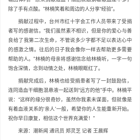
除了手有点酸。”林楠笑着和周边的人分享“经验”。
捐献过程中，台州市红十字会工作人员带来了受捐
者写的感谢信。“我们虽然素不相识，但是你的爱心与善
良给了我第二次生命，不管说多少字都不足以表达心中
的感激之情。往后的日子我会像你一样去帮助更多需要
帮助的人。”林楠的母亲将感谢信念给林楠听，一字一句
饱含深情，念到动情之处，林楠眼眶红了。
捐献完成后，林楠也给受捐患者写了一封鼓励信，
连同造血干细胞混悬液一起送到“远方的他”手中。林楠平
说：“这样的缘分很奇妙，虽然你我素未谋面，但就像是
有着血液关系的‘亲人’一般，希望你的人生能重新开始。
祝你早日康复，相信这个世界充满爱！”
来源：潮新闻 通讯员 郑灵芝 记者 王晨辉