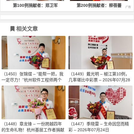
第100例捐献者：郑卫军
第200例捐献者：柳蓓蕾
相关文章
（1450）张锦熠 – “能帮一把，我
（1449）戴光明 – 椒江第10例，
一定尽力！”杭州软件工程师两个
几率堪比中彩票 – 2026年07月28
月减重13斤赴生命之约 – 2026年0
日
8月03日
（1448）章龙锋 – 一份跨越四年
（1447）季晓雷 – 生命因您而精
的生命礼物！杭州基层工作者捐献
彩 – 2026年07月24日