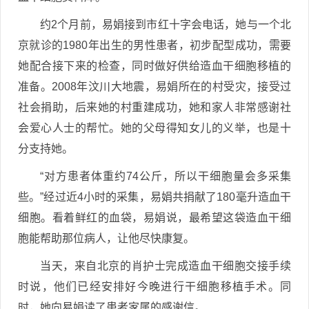
约2个月前，易娟接到市红十字会电话，她与一个北
京就诊的1980年出生的男性患者，初步配型成功，需要
她配合接下来的检查，同时做好供给造血干细胞移植的
准备。2008年汶川大地震，易娟所在的村受灾，接受过
社会捐助，后来她的村重建成功，她和家人非常感谢社
会爱心人士的帮忙。她的父母得知女儿的义举，也是十
分支持她。
“对方患者体重约74公斤，所以干细胞量会多采集
些。”经过近4小时的采集，易娟共捐献了180毫升造血干
细胞。看着鲜红的血袋，易娟说，最希望这袋造血干细
胞能帮助那位病人，让他尽快康复。
当天，来自北京的肖护士完成造血干细胞交接手续
时说，他们已经安排好今晚进行干细胞移植手术。同
时，她向易娟读了患者家属的感谢信。