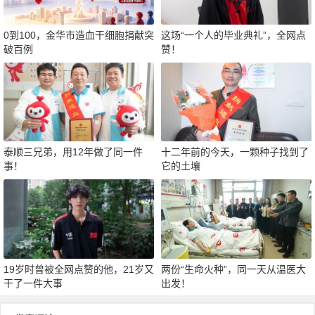
0到100，金华市造血干细胞捐献突
这场“一个人的毕业典礼”，全网点
破百例
赞！
泰顺三兄弟，用12年做了同一件
十二年前的今天，一颗种子找到了
事！
它的土壤
19岁时曾被全网点赞的他，21岁又
两份“生命火种”，同一天从温医大
干了一件大事
出发！