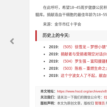
在此呼吁，希望18~45周岁健康公
髓库。捐献造血干细胞的最佳年龄为18~
来源：金华市红十字会
历史上的今天:
2019:
（505）徐雪龙 – 梦想小镇
2019:
捐献者与受捐者隔空对话(0
2019:
（504）罗生强 – 富阳援疆
2019:
（503）陈栋 – 重燃生命之火
2019:
这个宁波女人了不起，献血9
本文地址：
https://www.hscd.org/archives/x8
关注我们：
请关注一下我们的微信公众号：
版权声明：
本文为原创文章，版权归
管理员