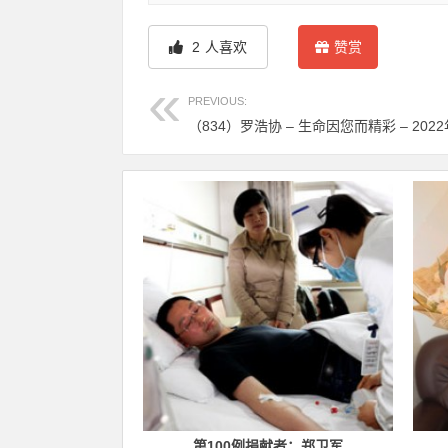
2
人喜欢
赞赏
PREVIOUS:
（834）罗浩协 – 生命因您而精彩 – 2022
捐献者：章焱
第100例捐献者：郑卫军