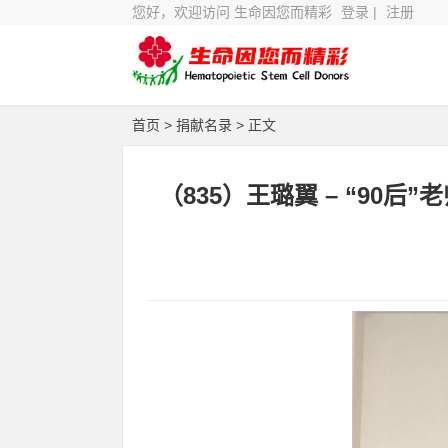
您好，欢迎访问 生命因您而精彩
登录
|
注册
首页
>
捐献名录
> 正文
（835）王璐翼 – “90