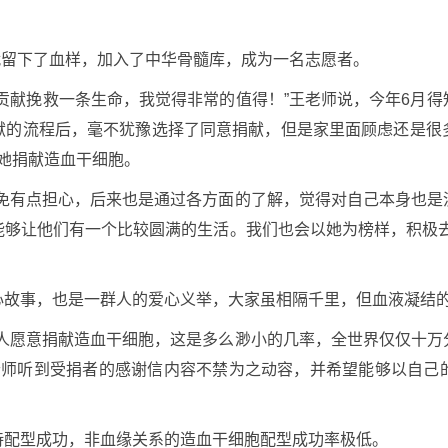
，就留下了血样，加入了中华骨髓库，成为一名志愿者。
贡献挽救一条生命，我觉得非常的值得！”王老师说，今年6月
献的流程后，毫不犹豫选择了同意捐献，但是家里面顾虑还是很
同意她捐献造血干细胞。
难免有点担心，后来也是通过各方面的了解，觉得对自己本身也是
能够让他们有一个比较圆满的生活。我们也会以她为榜样，积极去
心故事，也是一群人的爱心义举，大家虽相隔千里，但血液凝结
心人愿意捐献造血干细胞，这是多么渺小的几率，全世界仅仅十万
90后”王老师听到受捐者的感谢信内容不禁为之动容，并希望能够以
待配型成功，非血缘关系的造血干细胞配型成功率极低。