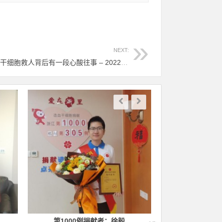
NEXT:
（836）蒋唯一 – 90后小伙捐献造血干细胞救人背后有一段心酸往事 – 2022年09月27日
第1000例捐献者：徐毅
第1400