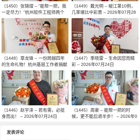
（1450）张锦熠 – “能帮一把，我
（1449）戴光明 – 椒江第10例，
一定尽力！”杭州软件工程师两个
几率堪比中彩票 – 2026年07月28
月减重13斤赴生命之约 – 2026年0
日
8月03日
（1448）章龙锋 – 一份跨越四年
（1447）季晓雷 – 生命因您而精
的生命礼物！杭州基层工作者捐献
彩 – 2026年07月24日
造血干细胞传递希望 – 2026年07
月27日
（1446）赵宇泽 – 若有需，必挺
（1445）周豪 – 能帮一把的时
身而出！ – 2026年07月24日
候，更不能后退半步！ – 2026年0
7月24日
发表评论