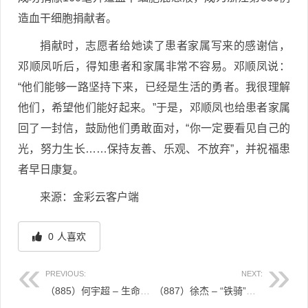
造血干细胞捐献者。
捐献时，志愿者给她读了患者家属写来的感谢信，
邓顺凤听后，得知患者和家属非常不容易。邓顺凤说：
“他们能够一路坚持下来，已经是生活的勇者。我很理解
他们，希望他们能好起来。”于是，邓顺凤也给患者家属
回了一封信，鼓励他们勇敢面对，“你一定要看见自己的
光，努力生长……保持友善、乐观、不放弃”，并祝福患
者早日康复。
来源：金彩云客户端
0
人喜欢
PREVIOUS:
NEXT:
（885）何宇超 – 生命因您而精彩 – 2023年03月21日
（887）徐杰 – “铁骑”柔情，师生相承——“90后”余杭交警传递生命的希望 – 2023年03月24日