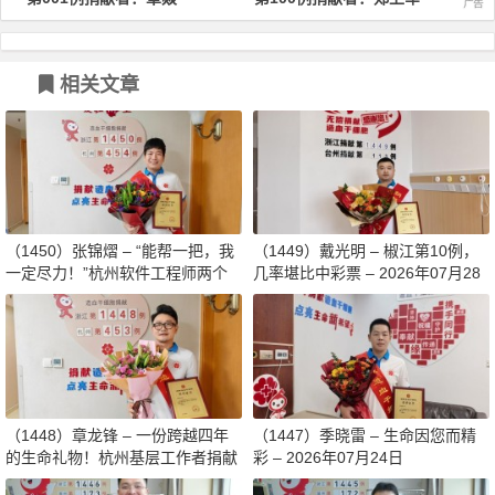
相关文章
（1450）张锦熠 – “能帮一把，我
（1449）戴光明 – 椒江第10例，
一定尽力！”杭州软件工程师两个
几率堪比中彩票 – 2026年07月28
月减重13斤赴生命之约 – 2026年0
日
8月03日
（1448）章龙锋 – 一份跨越四年
（1447）季晓雷 – 生命因您而精
的生命礼物！杭州基层工作者捐献
彩 – 2026年07月24日
造血干细胞传递希望 – 2026年07