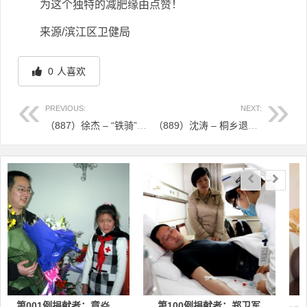
为这个独特的减肥缘由点赞！
来源/滨江区卫健局
0
人喜欢
PREVIOUS:
NEXT:
（887）徐杰 – “铁骑”柔情，师生相承——“90后”余杭交警传递生命的希望 – 2023年03月24日
（889）沈涛 – 桐乡退役军人“热血”接力 – 2023年03月31日
文章导航
例捐献者：章焱
第100例捐献者：郑卫军
第200例捐