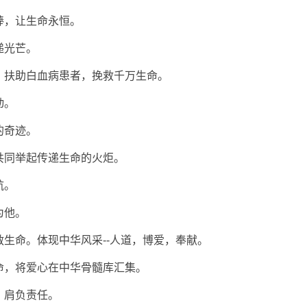
棒，让生命永恒。
递光芒。
；扶助白血病患者，挽救千万生命。
动。
的奇迹。
共同举起传递生命的火炬。
航。
为他。
救生命。体现中华风采--人道，博爱，奉献。
命，将爱心在中华骨髓库汇集。
，肩负责任。