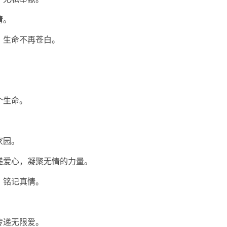
情。
，生命不再苍白。
个生命。
家园。
递爱心，凝聚无情的力量。
，铭记真情。
。
传递无限爱。