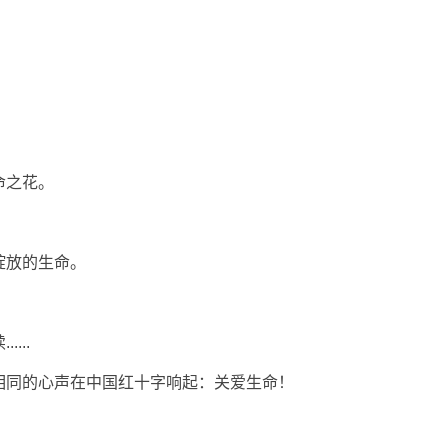
命之花。
绽放的生命。
...
相同的心声在中国红十字响起：关爱生命！