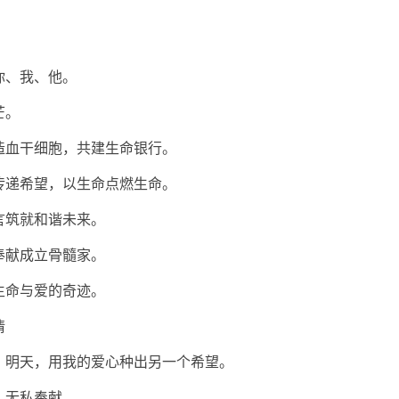
你、我、他。
芒。
造血干细胞，共建生命银行。
传递希望，以生命点燃生命。
言筑就和谐未来。
奉献成立骨髓家。
生命与爱的奇迹。
情
；明天，用我的爱心种出另一个希望。
，无私奉献。