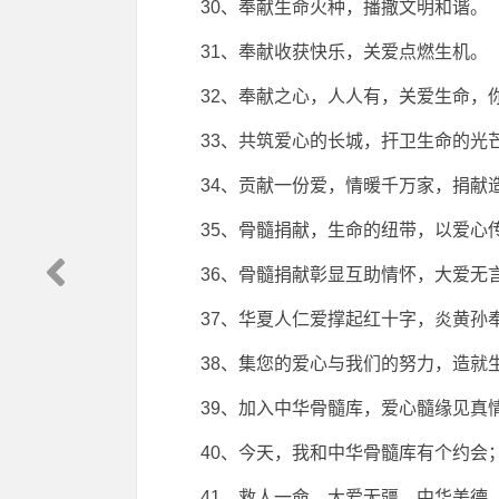
30、奉献生命火种，播撒文明和谐。
31、奉献收获快乐，关爱点燃生机。
32、奉献之心，人人有，关爱生命，
33、共筑爱心的长城，扞卫生命的光
34、贡献一份爱，情暖千万家，捐献
35、骨髓捐献，生命的纽带，以爱心
36、骨髓捐献彰显互助情怀，大爱无
37、华夏人仁爱撑起红十字，炎黄孙
38、集您的爱心与我们的努力，造就
39、加入中华骨髓库，爱心髓缘见真
40、今天，我和中华骨髓库有个约会
41、救人一命，大爱无疆，中华美德