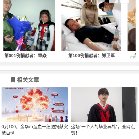
1例捐献者：章焱
第100例捐献者：郑卫军
第200例
相关文章
0到100，金华市造血干细胞捐献突
这场“一个人的毕业典礼”，全网点
破百例
赞！