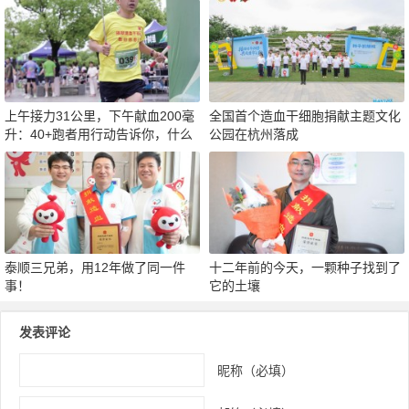
上午接力31公里，下午献血200毫
全国首个造血干细胞捐献主题文化
升：40+跑者用行动告诉你，什么
公园在杭州落成
才是真正的“热血”
泰顺三兄弟，用12年做了同一件
十二年前的今天，一颗种子找到了
事！
它的土壤
发表评论
昵称（必填）