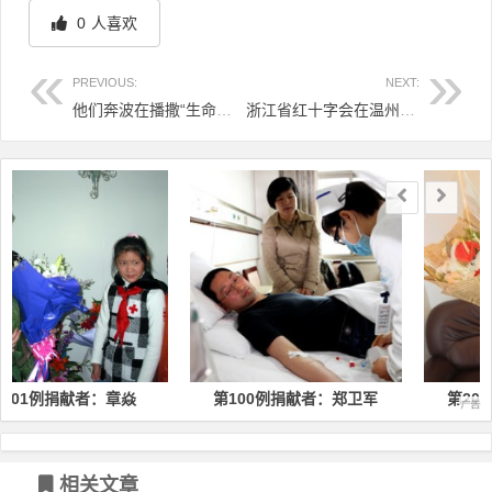
0
人喜欢
PREVIOUS:
NEXT:
他们奔波在播撒“生命种子”的路上
浙江省红十字会在温州举办“感谢您，捐献者”故事分享会
文章导航
献者：章焱
第100例捐献者：郑卫军
第200例捐献者：
相关文章