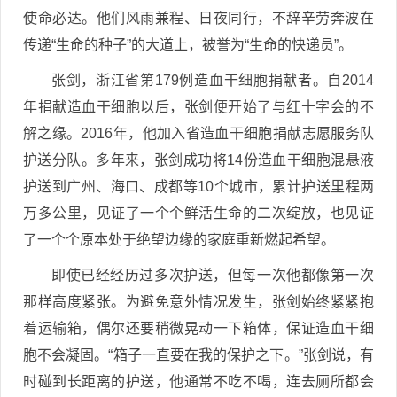
使命必达。他们风雨兼程、日夜同行，不辞辛劳奔波在
传递“生命的种子”的大道上，被誉为“生命的快递员”。
张剑，浙江省第179例造血干细胞捐献者。自2014
年捐献造血干细胞以后，张剑便开始了与红十字会的不
解之缘。2016年，他加入省造血干细胞捐献志愿服务队
护送分队。多年来，张剑成功将14份造血干细胞混悬液
护送到广州、海口、成都等10个城市，累计护送里程两
万多公里，见证了一个个鲜活生命的二次绽放，也见证
了一个个原本处于绝望边缘的家庭重新燃起希望。
即使已经经历过多次护送，但每一次他都像第一次
那样高度紧张。为避免意外情况发生，张剑始终紧紧抱
着运输箱，偶尔还要稍微晃动一下箱体，保证造血干细
胞不会凝固。“箱子一直要在我的保护之下。”张剑说，有
时碰到长距离的护送，他通常不吃不喝，连去厕所都会