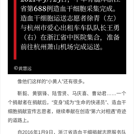
像他们这样的“小黄人”还有很多。
靳毅、黄钢锋、陆雪贤、马庆喜、曹幼君……一个
个捐献者在捐献后，“变身”成为“生命的快递员”、造血干
细胞捐献宣传志愿者，继续奉献在创造“第六对相遇”奇迹
的道路上。
自2016年1月9日，浙江省造血干细捐献志愿服务队