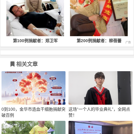
第100例捐献者：郑卫军
第200例捐献者：柳蓓蕾
相关文章
0到100，金华市造血干细胞捐献突
这场“一个人的毕业典礼”，全网点
破百例
赞！