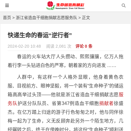
首页
>
浙江省造血干细胞捐献志愿服务队
> 正文
快递生命的春运“逆行者”
2024-02-20 10:48
阅读 2,081 次
评论 0 条
春运的火车站大厅人头攒动、熙熙攘攘，亿万人拖
着行李一头钻进白色的严寒，朝着家的方向进发 ……
人群中，有这样一个人格外显眼，他身着黄色衣
服、目视前方、眼神坚毅，将一个装有“生命种子”的储运
箱高高举过头顶——他就是浙江省造血干细捐献志愿
服
务队
护送分队队员、省第347例造血干细胞
捐献者
徐盛
杰。在亿万踏上归途的游子行色匆匆之时，他与同伴徐
梅一起为了生命，义无反顾奔赴另外一个陌生地方，几
经辗转之后，终于在傍晚时分，将这份“生命种子”顺利送