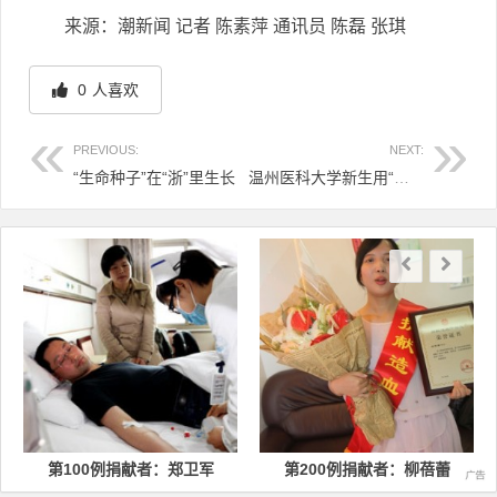
来源：潮新闻 记者 陈素萍 通讯员 陈磊 张琪
0
人喜欢
PREVIOUS:
NEXT:
“生命种子”在“浙”里生长
温州医科大学新生用“三献”行动践行成人礼
文章导航
第100例捐献者：郑卫军
第200例捐献者：柳蓓蕾