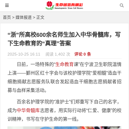
首页
>
媒体报道
> 正文
“浙”所高校600余名师生加入中华骨髓库，写
下生命教育的“真理”答案
2025-10-25 16:11
阅读 1,402 次
评论 0 条
日前，一场特殊的“
生命教育
课”在宁波卫生职院温情
上演——鄞州区红十字会与该校护理学院“爱相髓”造血干
细胞捐献志愿服务队联合发起造血干细胞志愿捐献者招
募与血样采集活动。
百余名护理学院的“准护士”们郑重写下自己的名字，
成为
中华骨髓库
志愿者，用实际行动将“仁爱、健康”的校
训精神，书写在守护生命的第一线。