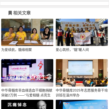
相关文章
为爱续航，髓缘相聚
爱心筑桥，“髓”暖人间
中华骨髓库非血缘造血干细胞捐献
中华骨髓库2025年志愿服务骨干培
突破2万例 ——“与爱相髓 点亮生
训班在温州举办
命”主题宣传活动在岳阳举行