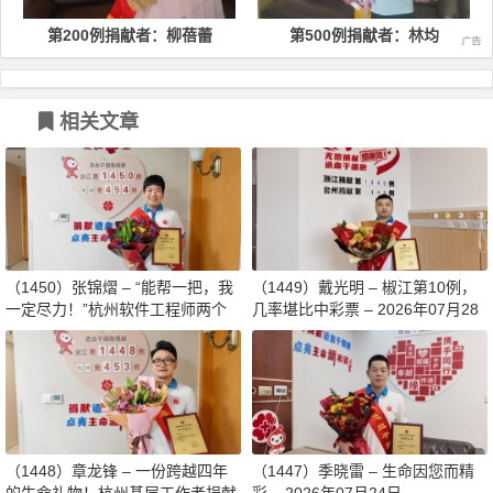
第200例捐献者：柳蓓蕾
第500例捐献者：林均
相关文章
（1450）张锦熠 – “能帮一把，我
（1449）戴光明 – 椒江第10例，
一定尽力！”杭州软件工程师两个
几率堪比中彩票 – 2026年07月28
月减重13斤赴生命之约 – 2026年0
日
8月03日
（1448）章龙锋 – 一份跨越四年
（1447）季晓雷 – 生命因您而精
的生命礼物！杭州基层工作者捐献
彩 – 2026年07月24日