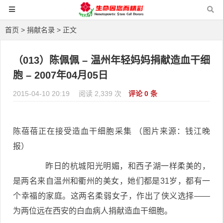
首页
>
捐献名录
> 正文
（013）陈佩佩 – 温州年轻妈妈捐献造血干细
胞 – 2007年04月05日
2015-04-10 20:19
阅读 2,339 次
评论 0 条
陈蓓蓓正在接受造血干细胞采集 （图片来源：钱江晚
报）
昨日的杭城阳光明媚，和西子湖一样柔美的，
是两名来自温州和衢州的美女，她们都是31岁，都有一
个幸福的家庭。这两名柔弱女子，作出了侠义选择——
为两位远在西安的白血病人捐献造血干细胞。