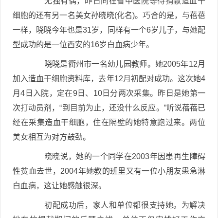
无独有偶，昨日同在省中医院等待捐献造血干
细胞的还有另一名美女孙晓晓(化名)。巧合的是，与蓓蓓
一样，晓晓今年也是31岁，同样有一个6岁儿子，与她配
型成功的是一位西安的16岁白血病少年。
晓晓是衢州市一名幼儿园教师。她2005年12月
加入造血干细胞资料库，去年12月初配对成功。这次她4
月4日入院，定在9日、10日分两次采集。昨日是她第一
次打动员剂，“到目前为止，还没什么反应。”听说蓓蓓已
经在采集造血干细胞，住在隔壁的她特意跑过来。两位
美女相互为对方鼓劲。
晓晓说，她的一个同学在2003年因患再生障碍
性贫血去世，2004年她教的班里又有一位小朋友患急淋
白血病，这让她感触很深。
初配成功后，家人和单位都很支持她。为解决