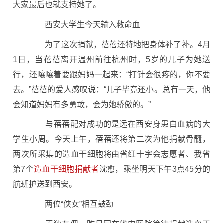
大家最后也就支持她了。
西安大学生今天输入救命血
为了这次捐献，蓓蓓还特地把身体补了补。4月
1日，当蓓蓓离开温州前往杭州时，5岁的儿子为她送
行，还嚷嚷着要跟妈妈一起来：“打针会很疼的，你不要
去。”蓓蓓的爱人感叹说：“儿子毕竟还小。总有一天，他
会知道妈妈有多勇敢，会为她骄傲的。”
与蓓蓓配对成功的是远在西安身患白血病的大
学生小周。今天上午，蓓蓓还将第二次为他捐献骨髓，
两次所采集的造血干细胞将由省红十字会志愿者、我省
第7个
造血干细胞捐献者
沈愈，乘坐明天下午3点45分的
航班护送到西安。
两位“侠女”相互鼓劲