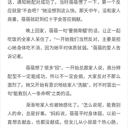
话，通知她配对成功了。当时蓓蓓愣了一下，第一个反
应就是“不会吧？”她没想到这么快。那天中午，没和家人
商量，蓓蓓就赶到红十字会答应捐献。
晚上回家，蓓蓓一句“要捐骨髓”的话，让正一起
吃饭的全家人呆住了。“一开始我们当然反对，主要是担
心她身体吃不消，因为她平时体质就弱。”蓓蓓的爱人告
诉记者。
蓓蓓想了很多“招”，一开始总跟家人说，高分辨
配型不一定能成功，所以不一定会捐，大家反对不那么
激烈了。她又开始有意识地给家人“洗脑”，时不时冒出一
句“能救别人一条命啊”之类的话。
渐渐地家人也被她感化了。“怎么说呢，能救别
人的命，总是好事。”妈妈说，蓓蓓平时身体弱，以前一
直想去献血，也都没献成。但女儿从小就是个热心肠，