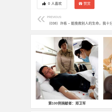
0
人喜欢
赞赏
PREVIOUS:
（038）许栋 – 能挽救别人的生命，我十分幸
捐献者：章焱
第100例捐献者：郑卫军