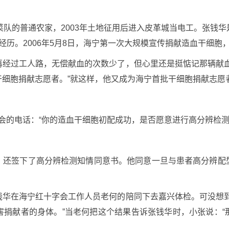
菜队的普通农家，2003年土地征用后进入皮革城当电工。张钱
经历。2006年5月8日，海宁第一次大规模宣传捐献造血干细胞
再经过工人路，无偿献血的次数少了，但心里还是挺惦记那辆献血
细胞捐献志愿者。”就这样，他又成为海宁首批干细胞捐献志愿
十字会的电话：“你的造血干细胞初配成功，是否愿意进行高分辨检测
，还签下了高分辨检测知情同意书。他同意一旦与患者高分辨配
钱华在海宁红十字会工作人员老何的陪同下去嘉兴体检。可没想到
害捐献者的身体。”当老何把这个结果告诉张钱华时，小张说：“