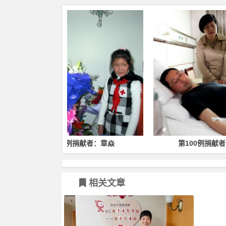
捐献者：章焱
第100例捐献者：郑卫军
相关文章