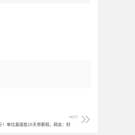
NEXT:
（1013）金佳彬 – 杭州小伙暴瘦34斤！单位直接批15天带薪假，网友：好样的！ – 2024年04月01日