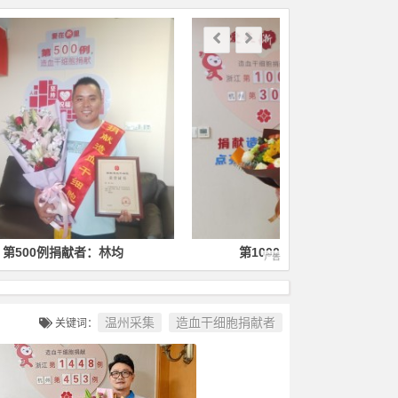
第1000例捐献者：徐毅
第1400
温州采集
造血干细胞捐献者
关键词：