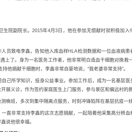
山卫生院副院长。2015年4月3日，他在参加无偿献时就积极加
会工作人员致电李鑫，告知他入库血样HLA检测数据和一位血液病
己遇上了。身为一名医务工作者，他非常明白造血干细胞对挽救
支持他捐献干细胞时，李鑫非常自豪地说，“我老婆非常支持”。
用自己所学知识，投身公益事业。参加工作后，成为一名基层医
众开展义诊，作为签约家庭医生上门服务，参与景区和偏远村的
检测晚班，多次到集中隔离点服务，时刻冲锋陷阵在基层抗疫一
，一直非常支持李鑫的这次志愿捐献，一起陪着他采集高分辨血
李鑫说他很幸福。