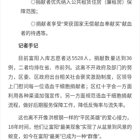
◎捐献者优先纳入公共租赁住房（廉租房）保
障范围；
◎捐献者享受“荣获国家无偿献血奉献奖”献血
者的待遇等。
记者手记
目前富阳入库志愿者达5528人，捐献数量达到36
例，二者均排在省、市前列。这离不开政府及部门的努
力，区委、区政府出台相关社会褒奖激励制度，区领导
上门慰问每一位造血干细胞捐献者；区红十字会一方面
利用各种渠道加强宣传，另一方面规范造血干细胞捐献
流程，做好后期服务保障工作，降低反悔率与流失率。
这也离不开像洪根钢一样的“平民英雄”的爱心接力，
18年时间，他们让富阳“最美现象”实现了从盆景到风景的
蜕变，如今在富阳“最美”已成为一种“群像”。