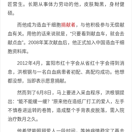
匠营生。长期从事体力劳动的他，皮肤黝黑，身材健
硕。
而他成为造血干细胞
捐献者
，与他积极参与无偿献
血有关。用他的话来说就是，“只要看到献血车，就会去
献点血”。2008年某次献血后，他正式加入中国造血干细
胞资料库。
2012年4月，富阳市红十字会从省红十字会得到消
息，洪根钢与一名白血病患者初配、高配均成功。他想
都没想，当即表示愿意捐献。
然而到了6月8日，马上要进入采血程序，洪根钢提
出：“能不能缓一缓？”原来他在造纸厂打工的爱人，左手
不慎卷进运转的卷筒，造成整个手背表皮脱落，需入院
治疗数月之久。
他希望能照顾爱人一段时间，等她病情稳定了再去