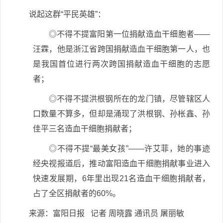
说起这群“平民英雄”：
◎不得不提富阳第一位捐献造血干细胞者——
汪霖，他是浙江省跨国捐献造血干细胞第一人，也
是我国首位进行两次跨国捐献造血干细胞的志愿
者；
◎不得不提洪根钢所在的龙门镇，尽管辖区人
口数量不算多，但却是涌现了洪根钢、孙枨鑫、孙
佳平三名造血干细胞捐献者；
◎不得不提“最美女孩”——许艾菲，她的事迹
经央视报道后，推动富阳造血干细胞捐献事业进入
快速发展期，6年里出现21名造血干细胞捐献者，
占了全区捐献者的60%。
来源：富阳日报 记者 周晓露 通讯员 屠丽敏