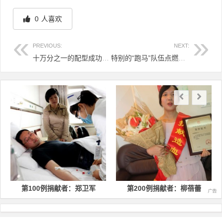
0
人喜欢
PREVIOUS:
NEXT:
十万分之一的配型成功率 让“捐髓二人组”在医院相遇
特别的“跑马”队伍点燃生的希望
文章导航
第100例捐献者：郑卫军
第200例捐献者：柳蓓蕾