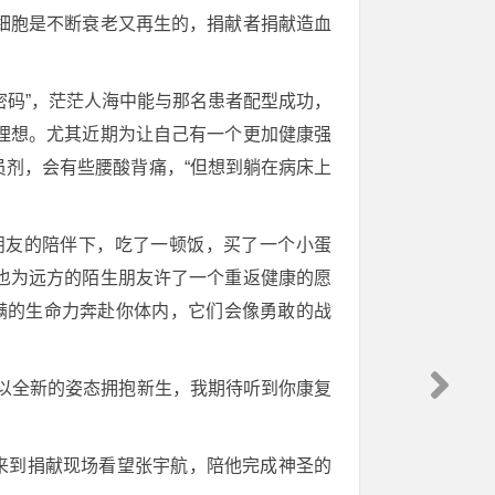
细胞是不断衰老又再生的，捐献者捐献造血
命密码”，茫茫人海中能与那名患者配型成功，
理想。尤其近期为让自己有一个更加健康强
剂，会有些腰酸背痛，“但想到躺在病床上
朋友的陪伴下，吃了一顿饭，买了一个小蛋
也为远方的陌生朋友许了一个重返健康的愿
满的生命力奔赴你体内，它们会像勇敢的战
以全新的姿态拥抱新生，我期待听到你康复
来到捐献现场看望张宇航，陪他完成神圣的