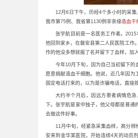
12月6日下午，历经4个多小时的采
我市第75例、我省第1130例非亲缘
造血干
张宇航目前是一名医务工作者。201
他回到家乡，在磐安县第二人民医院工作。
作的他没多想就报了名并留下了血样，加
今年10月下旬，因为自己当初留下
愿意捐献造血干细胞。他说，近几年因为
固定电话打来的，以为是诈骗电话，直接
大约半个月后，因远方患者病情危急
下。张宇航是家中独子，他父母都是普通
去做这件好事。
11月中旬，经紧急采集血样，高分辨
安来到金华某医院，开始连续4天的动员