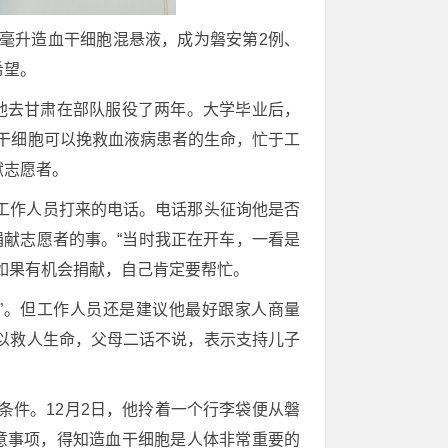
6毫升造血干细胞混悬液，成为磐安第2例、
希望。
，他去甘肃在部队服役了两年。大学毕业后，
血干细胞可以挽救血液病患者的生命，忙于工
献志愿者。
工作人员打来的电话。电话那头征询他是否
献志愿者的事。“当时我正在开车，一看是
如果有机会捐献，自己肯定要帮忙。
”。但工作人员还是建议他最好跟家人商量
以救人生命，父母二话不说，表示支持儿子
条件。12月2日，他拎着一个行李袋便从磐
意事项，得知造血干细胞是人体非常重要的