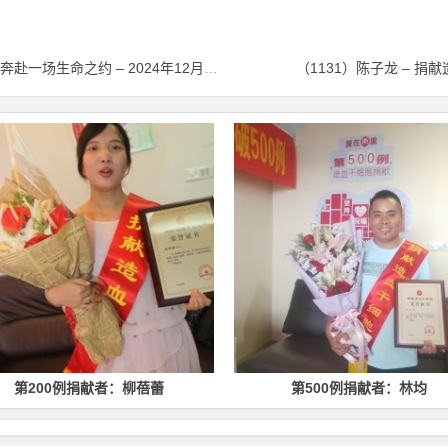
（1129）蒋祝平 – 一月内减重21斤，只为奔赴一场生命之约 – 2024年12月03日
（1131）陈子龙 – 捐献
第200例捐献者：柳蓓蕾
第500例捐献者：林均