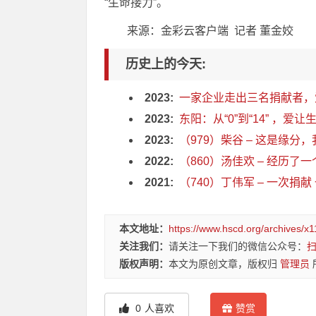
“生命接力”。
来源：金彩云客户端 记者 董金姣
历史上的今天:
2023:
一家企业走出三名捐献者，爱
2023:
东阳：从“0”到“14” ，爱
2023:
（979）柴谷 – 这是缘分，我
2022:
（860）汤佳欢 – 经历了一
2021:
（740）丁伟军 – 一次捐献 
本文地址：
https://www.hscd.org/archives/x1
关注我们：
请关注一下我们的微信公众号：
版权声明：
本文为原创文章，版权归
管理员
0
人喜欢
赞赏