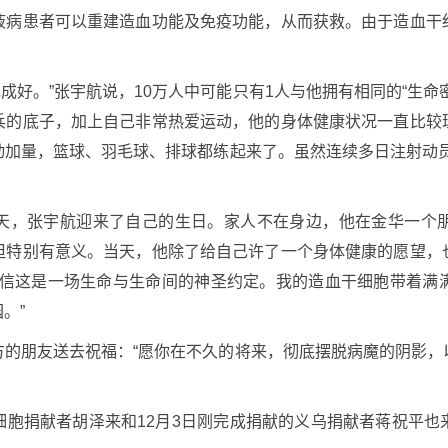
液病患者可以重建造血功能及免疫功能，从而获救。由于造血干
完成好。”张宇航说，10万人中可能只有1人与他拥有相同的“生
兵的底子，加上自己非常热爱运动，他的身体健康状况一直比较
动加量，篮球、羽毛球、排球都练起来了。虽然连续多日注射动员
天，张宇航迎来了自己的生日。家人不在身边，他在金华一个
但特别有意义。当天，他除了给自己许了一个身体健康的愿望，
坚信这是一场生命与生命间的神圣约定。我的造血干细胞带着满
。”
方的朋友送去祝福：“愿你在不久的将来，彻底摆脱病魔的阴影，
细胞捐献者胡泽来和12月3日刚完成捐献的义乌捐献者蒋祝平也