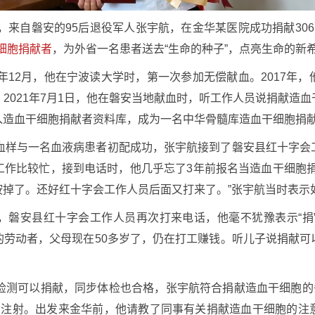
集，来自磐安的95后退役军人张宇航，在金华某医院成功捐献30
细胞捐献者
，为外省一名患者送去“生命的种子”，点亮生命的新
5年12月，他在宁波读大学时，第一次参加无偿献血。2017年
2021年7月1日，他在磐安当地献血时，听工作人员说捐献造
入造血干细胞捐献者资料库，成为一名中华骨髓库造血干细胞捐
的血样与一名血液病患者初配成功，张宇航接到了磐安县红十字会
工作比较忙，接到电话时，他几乎忘了3年前报名当造血干细胞捐
按掉了。还好红十字会工作人员后面又打来了。”张宇航当时表示
，磐安县红十字会工作人员再次打来电话，他毫不犹豫表示“捐
的劳动者，父母现在50多岁了，仍在打工赚钱。听儿子说捐献可
检测可以捐献，同步体检也合格，张宇航符合捐献造血干细胞的
剂注射。出发来金华前，他请教了同事有关捐献造血干细胞的注