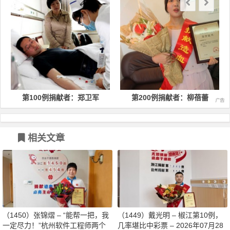
第100例捐献者：郑卫军
第200例捐献者：柳蓓蕾
相关文章
（1450）张锦熠 – “能帮一把，我
（1449）戴光明 – 椒江第10例，
一定尽力！”杭州软件工程师两个
几率堪比中彩票 – 2026年07月28