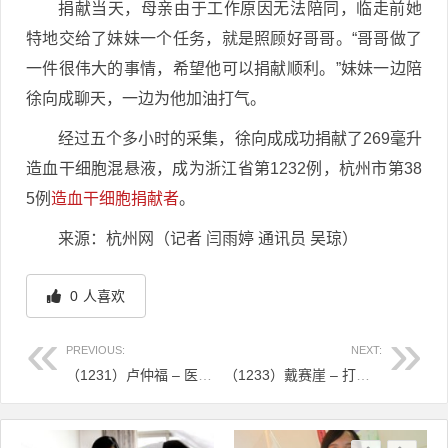
捐献当天，母亲由于工作原因无法陪同，临走前她
特地交给了妹妹一个任务，就是照顾好哥哥。“哥哥做了
一件很伟大的事情，希望他可以捐献顺利。”妹妹一边陪
徐向成聊天，一边为他加油打气。
经过五个多小时的采集，徐向成成功捐献了269毫升
造血干细胞混悬液，成为浙江省第1232例，杭州市第38
5例
造血干细胞捐献者
。
来源：杭州网（记者 闫雨婷 通讯员 吴琼）
0
人喜欢
PREVIOUS:
NEXT:
（1231）卢仲福 – 医生捐献“生命火种”，用行动诠释医者仁心 – 2025年07月08日
（1233）戴赛崖 – 打完楼BA就来献热血，一位体育教师的生命接力 – 2025年07月15日
文章导航