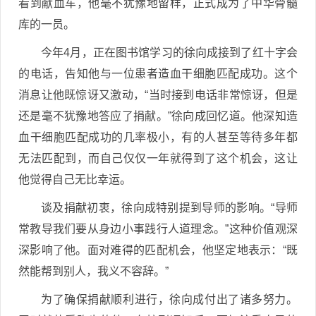
看到献血车，他毫不犹豫地留样，正式成为了中华骨髓
库的一员。
今年4月，正在图书馆学习的徐向成接到了红十字会
的电话，告知他与一位患者造血干细胞匹配成功。这个
消息让他既惊讶又激动，“当时接到电话非常惊讶，但是
还是毫不犹豫地答应了捐献。”徐向成回忆道。他深知造
血干细胞匹配成功的几率极小，有的人甚至等待多年都
无法匹配到，而自己仅仅一年就得到了这个机会，这让
他觉得自己无比幸运。
谈及捐献初衷，徐向成特别提到导师的影响。“导师
常教导我们要从身边小事践行人道理念。”这种价值观深
深影响了他。面对难得的匹配机会，他坚定地表示：“既
然能帮到别人，我义不容辞。”
为了确保捐献顺利进行，徐向成付出了诸多努力。