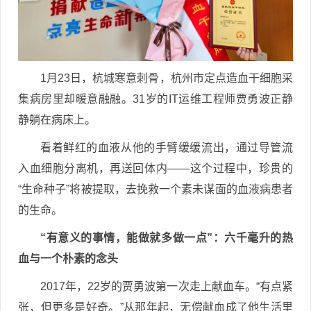
1月23日，杭城寒意刺骨，杭州市定点造血干细胞采
集病房里却暖意融融。31岁的IT运维工程师贾勇波正静
静躺在病床上。
看着鲜红的血液从他的手臂缓缓流出，通过导管流
入血细胞分离机，再送回体内——这个过程中，珍贵的
“生命种子”将被提取，去挽救一个素未谋面的血液病患者
的生命。
“有意义的事情，能做就多做一点”：六千毫升的热
血与一个朴素的念头
2017年，22岁的贾勇波第一次走上献血车。“有点紧
张，但更多是好奇。”从那年起，无偿献血成了他生活里