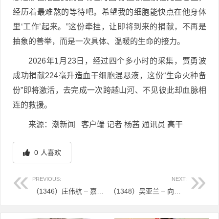
经历着最难熬的等待吧。希望我的细胞能快点在他身体
里‘工作’起来。”这份牵挂，让即将到来的捐献，不再是
抽象的善举，而是一次具体、温暖的生命的接力。
2026年1月23日，经过四个多小时的采集，贾勇波
成功捐献224毫升造血干细胞混悬液，这份“生命火种备
份”即将激活，去完成一次跨越山河、不见彼此却血脉相
连的救援。
来源：潮新闻 客户端 记者 杨茜 通讯员 高干
0
人喜欢
PREVIOUS:
NEXT:
（1346）庄伟航 – 嘉兴“热血”00后，做了一件特别自豪的事 – 2026年01月20日
（1348）吴亚兰 – 向善而行，不是口号，是选择 – 2026年01月23日
文章导航