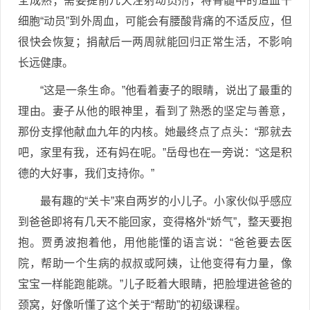
全成熟；需要提前几天注射动员剂，将骨髓中的造血干
细胞“动员”到外周血，可能会有腰酸背痛的不适反应，但
很快会恢复；捐献后一两周就能回归正常生活，不影响
长远健康。
“这是一条生命。”他看着妻子的眼睛，说出了最重的
理由。妻子从他的眼神里，看到了熟悉的坚定与善意，
那份支撑他献血九年的内核。她最终点了点头：“那就去
吧，家里有我，还有妈在呢。”岳母也在一旁说：“这是积
德的大好事，我们支持你。”
最有趣的“关卡”来自两岁的小儿子。小家伙似乎感应
到爸爸即将有几天不能回家，变得格外“娇气”，整天要抱
抱。贾勇波抱着他，用他能懂的语言说：“爸爸要去医
院，帮助一个生病的叔叔或阿姨，让他变得有力量，像
宝宝一样能跑能跳。”儿子眨着大眼睛，把脸埋进爸爸的
颈窝，好像听懂了这个关于“帮助”的初级课程。