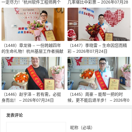
一定尽力！”杭州软件工程师两个
几率堪比中彩票 – 2026年07月28
月减重13斤赴生命之约 – 2026年0
日
8月03日
（1448）章龙锋 – 一份跨越四年
（1447）季晓雷 – 生命因您而精
的生命礼物！杭州基层工作者捐献
彩 – 2026年07月24日
造血干细胞传递希望 – 2026年07
月27日
（1446）赵宇泽 – 若有需，必挺
（1445）周豪 – 能帮一把的时
身而出！ – 2026年07月24日
候，更不能后退半步！ – 2026年0
7月24日
发表评论
昵称（必填）