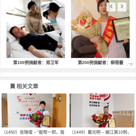
第100例捐献者：郑卫军
第200例捐献者：柳蓓蕾
相关文章
（1450）张锦熠 – “能帮一把，我
（1449）戴光明 – 椒江第10例，