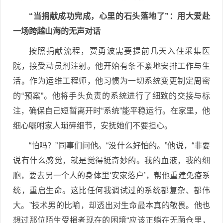
“当捐献成功完成，心里的石头落地了”：用大爱赴
一场跨越山海的无声对话
按照捐献流程，贾勇波需要提前几天入住采集医
院，接受动员剂注射。他开始有条不紊地安排工作与生
活。作为运维工程师，他习惯为一切系统变更制定周密
的“预案”。他将手头负责的系统进行了细致的交接与标
注，确保自己短暂离开时“系统”能平稳运行。在家里，他
细心嘱咐家人琐碎细节，安抚她们不要担心。
“怕吗？”同事们问他。“没什么好怕的。”他说，“非要
说有什么感觉，就是觉得挺奇妙的。我的血液，我的细
胞，要去另一个人的身体里‘安家落户’，帮他重建免疫系
统，重启生命。这比任何我调试过的系统都复杂、都伟
大。”技术男的比喻，却透出对生命最本真的敬畏。他也
想过那位陌生受捐者现在的困境“应该正躺在无菌仓里，