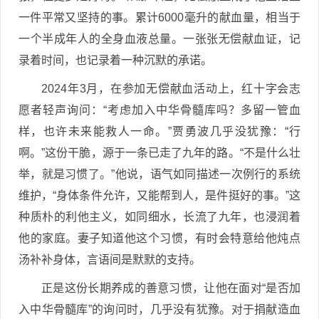
一件平常又坚持的事。累计6000毫升的献血量，相当于
一个半成年人的全身血液总量。一张张无偿献血证，记
录着时间，也记录着一种沉默的承诺。
2024年3月，在参加无偿献血活动上，红十字会志
愿者轻声询问：“考虑加入中华骨髓库吗？多留一管血
样，也许未来能救人一命。”贾勇波几乎没犹豫：“行
啊。”这份干脆，源于一条已走了九年的路。“不是什么壮
举，就是习惯了。”他说，语气如同描述一次例行的系统
维护，“身体条件允许，又能帮到人，是件挺好的事。”这
种质朴的利他主义，如同细水，长流了九年，也浸润着
他的家庭。妻子知道他这个习惯，有时会特意给他炖点
汤补补身体，言语间是默默的支持。
正是这份长期养成的善意习惯，让他在面对“是否加
入中华骨髓库”的询问时，几乎没有犹豫。对于捐献造血