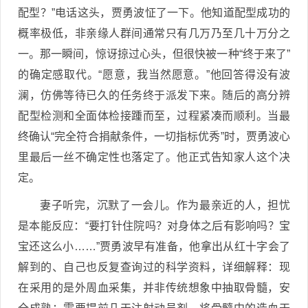
配型？”电话这头，贾勇波怔了一下。他知道配型成功的
概率极低，非亲缘人群间通常只有几万乃至几十万分之
一。那一瞬间，惊讶掠过心头，但很快被一种“终于来了”
的确定感取代。“愿意，我当然愿意。”他回答得没有波
澜，仿佛等待已久的任务终于派发下来。随后的高分辨
配型检测和全面体检接踵而至，过程紧凑而顺利。当最
终确认“完全符合捐献条件，一切指标优秀”时，贾勇波心
里最后一丝不确定性也落定了。他正式告知家人这个决
定。
妻子听完，沉默了一会儿。作为最亲近的人，担忧
是本能反应：“要打针住院吗？对身体之后有影响吗？宝
宝还这么小……”贾勇波早有准备，他拿出从红十字会了
解到的、自己也反复查询过的科学资料，详细解释：现
在采用的是外周血采集，并非传统想象中抽取骨髓，安