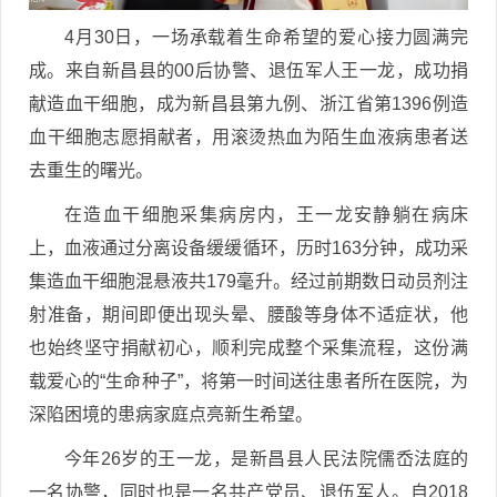
4月30日，一场承载着生命希望的爱心接力圆满完
成。来自新昌县的00后协警、退伍军人王一龙，成功捐
献造血干细胞，成为新昌县第九例、浙江省第1396例造
血干细胞志愿捐献者，用滚烫热血为陌生血液病患者送
去重生的曙光。
在造血干细胞采集病房内，王一龙安静躺在病床
上，血液通过分离设备缓缓循环，历时163分钟，成功采
集造血干细胞混悬液共179毫升。经过前期数日动员剂注
射准备，期间即便出现头晕、腰酸等身体不适症状，他
也始终坚守捐献初心，顺利完成整个采集流程，这份满
载爱心的“生命种子”，将第一时间送往患者所在医院，为
深陷困境的患病家庭点亮新生希望。
今年26岁的王一龙，是新昌县人民法院儒岙法庭的
一名协警，同时也是一名共产党员、退伍军人。自2018