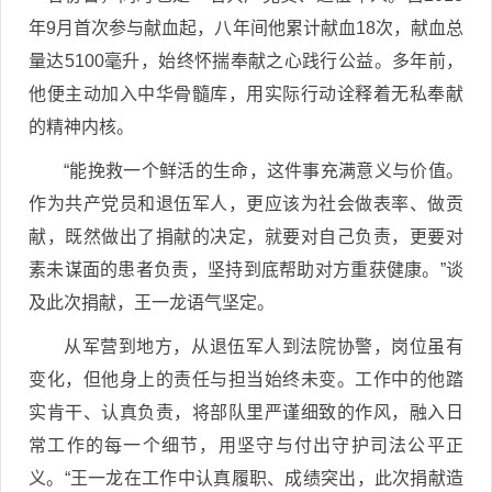
年9月首次参与献血起，八年间他累计献血18次，献血总
量达5100毫升，始终怀揣奉献之心践行公益。多年前，
他便主动加入中华骨髓库，用实际行动诠释着无私奉献
的精神内核。
“能挽救一个鲜活的生命，这件事充满意义与价值。
作为共产党员和退伍军人，更应该为社会做表率、做贡
献，既然做出了捐献的决定，就要对自己负责，更要对
素未谋面的患者负责，坚持到底帮助对方重获健康。”谈
及此次捐献，王一龙语气坚定。
从军营到地方，从退伍军人到法院协警，岗位虽有
变化，但他身上的责任与担当始终未变。工作中的他踏
实肯干、认真负责，将部队里严谨细致的作风，融入日
常工作的每一个细节，用坚守与付出守护司法公平正
义。“王一龙在工作中认真履职、成绩突出，此次捐献造