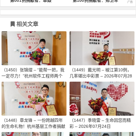
例捐献者：章焱
第100例捐献者：郑卫军
第200例捐
相关文章
（1450）张锦熠 – “能帮一把，我
（1449）戴光明 – 椒江第10例，
一定尽力！”杭州软件工程师两个
几率堪比中彩票 – 2026年07月28
月减重13斤赴生命之约 – 2026年0
日
8月03日
（1448）章龙锋 – 一份跨越四年
（1447）季晓雷 – 生命因您而精
的生命礼物！杭州基层工作者捐献
彩 – 2026年07月24日
造血干细胞传递希望 – 2026年07