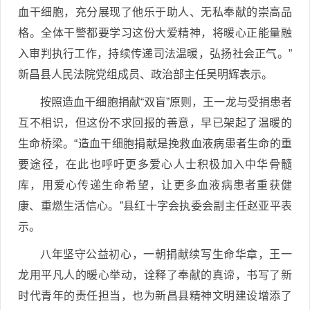
血干细胞，充分展现了他乐于助人、无私奉献的崇高品
格。全体干警都要学习这份大爱精神，将暖心正能量融
入审判执行工作，持续传递司法温暖，弘扬社会正气。”
新昌县人民法院党组成员、政治部主任吴明辉表示。
按照造血干细胞捐献“双盲”原则，王一龙与受捐患者
互不相识，但这份不求回报的善意，早已架起了温暖的
生命桥梁。“造血干细胞捐献是挽救血液病患者生命的重
要途径，在此也呼吁更多爱心人士积极加入中华骨髓
库，用爱心传递生命希望，让更多血液病患者重获健
康、重燃生活信心。”县红十字会执委会副主任赵亚平表
示。
八年坚守公益初心，一朝捐献续写生命华章，王一
龙用平凡人的暖心举动，诠释了奉献的真谛，书写了新
时代青年的责任担当，也为新昌县精神文明建设增添了