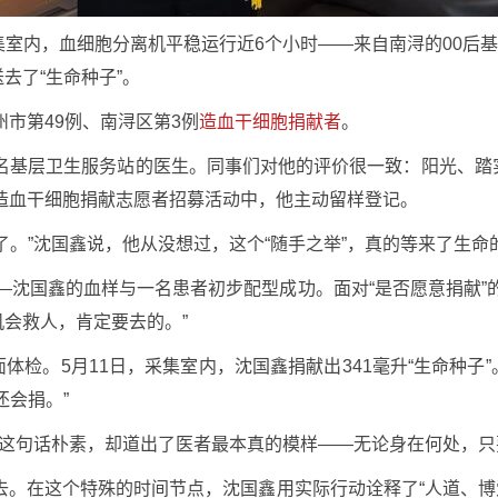
室内，血细胞分离机平稳运行近6个小时——来自南浔的00后基
去了“生命种子”。
州市第49例、南浔区第3例
造血干细胞捐献者
。
一名基层卫生服务站的医生。同事们对他的评价很一致：阳光、
的造血干细胞捐献志愿者招募活动中，他主动留样登记。
了。”沈国鑫说，他从没想过，这个“随手之举”，真的等来了生命
静——沈国鑫的血样与一名患者初步配型成功。面对“是否愿意捐献
会救人，肯定要去的。”
体检。5月11日，采集室内，沈国鑫捐献出341毫升“生命种子
还会捐。”
”这句话朴素，却道出了医者最本真的模样——无论身在何处，
过去。在这个特殊的时间节点，沈国鑫用实际行动诠释了“人道、博