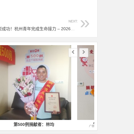
NEXT:
（1404）王晨瑞 – 入库仅一年即配型成功！杭州青年完成生命接力 – 2026年05月12日
第1000例捐献者：徐毅
第1400