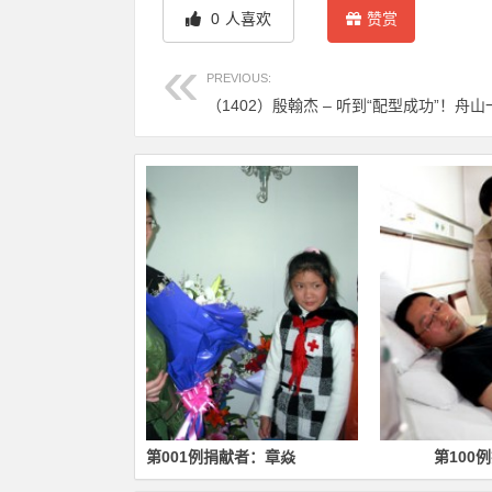
0
人喜欢
赞赏
PREVIOUS:
捐献者：章焱
第100例捐献者：郑卫军