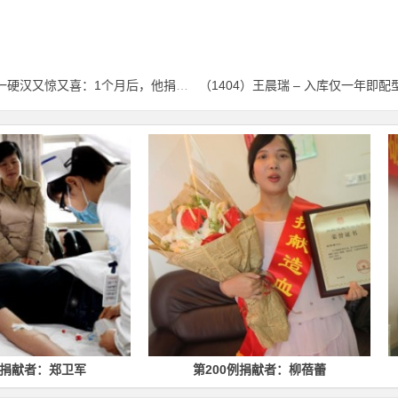
（1402）殷翰杰 – 听到“配型成功”！舟山一硬汉又惊又喜：1个月后，他捐出341毫升“生命种子” – 2026年05月11日
第200例捐献者：柳蓓蕾
第500例捐献者：林均