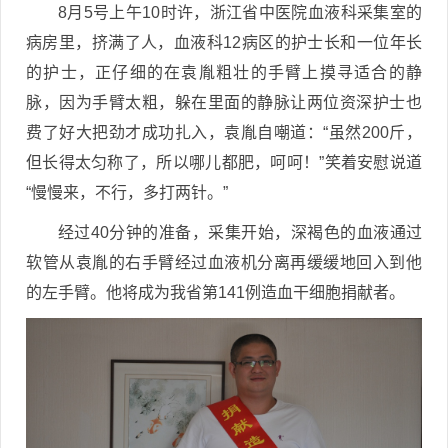
8月5号上午10时许，浙江省中医院血液科采集室的
病房里，挤满了人，血液科12病区的护士长和一位年长
的护士，正仔细的在袁胤粗壮的手臂上摸寻适合的静
脉，因为手臂太粗，躲在里面的静脉让两位资深护士也
费了好大把劲才成功扎入，袁胤自嘲道：“虽然200斤，
但长得太匀称了，所以哪儿都肥，呵呵！”笑着安慰说道
“慢慢来，不行，多打两针。”
经过40分钟的准备，采集开始，深褐色的血液通过
软管从袁胤的右手臂经过血液机分离再缓缓地回入到他
的左手臂。他将成为我省第141例造血干细胞捐献者。