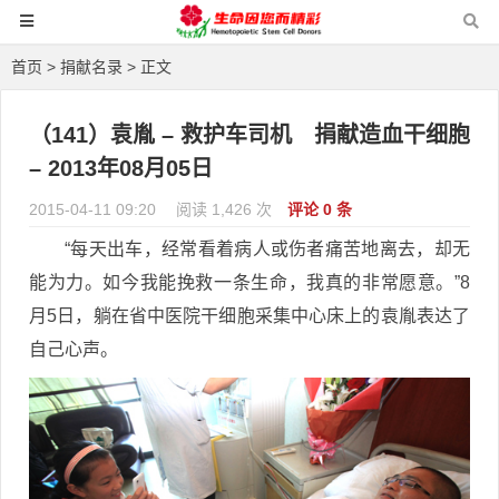
首页
>
捐献名录
> 正文
（141）袁胤 – 救护车司机 捐献造血干细胞
– 2013年08月05日
2015-04-11 09:20
阅读 1,426 次
评论 0 条
“每天出车，经常看着病人或伤者痛苦地离去，却无
能为力。如今我能挽救一条生命，我真的非常愿意。”8
月5日，躺在省中医院干细胞采集中心床上的袁胤表达了
自己心声。