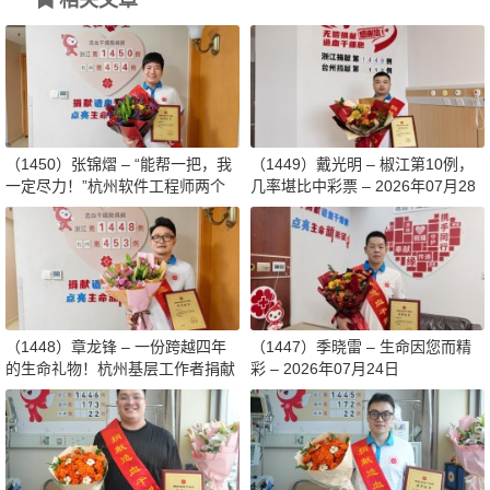
（1450）张锦熠 – “能帮一把，我
（1449）戴光明 – 椒江第10例，
一定尽力！”杭州软件工程师两个
几率堪比中彩票 – 2026年07月28
月减重13斤赴生命之约 – 2026年0
日
8月03日
（1448）章龙锋 – 一份跨越四年
（1447）季晓雷 – 生命因您而精
的生命礼物！杭州基层工作者捐献
彩 – 2026年07月24日
造血干细胞传递希望 – 2026年07
月27日