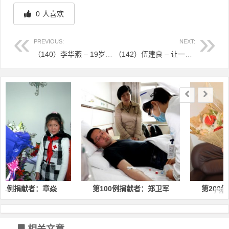
0
人喜欢
PREVIOUS:
NEXT:
（140）李华燕 – 19岁姑娘成浙江年纪最小捐献者 – 2013年07月23日
（142）伍建良 – 让一个绝望的患者获得生的希望 – 2013年08月06日
文章导航
焱
第100例捐献者：郑卫军
第200例捐献者：柳蓓蕾
相关文章