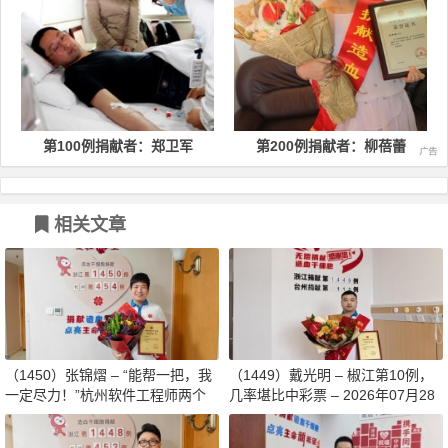
00例捐献者：郑卫军
第200例捐献者：柳蓓蕾
第50
相关文章
（1450）张锦熠 – “能帮一把，我
（1449）戴光明 – 椒江第10例，
一定尽力！”杭州软件工程师两个
几率堪比中彩票 – 2026年07月28
月减重13斤赴生命之约 – 2026年0
日
8月03日