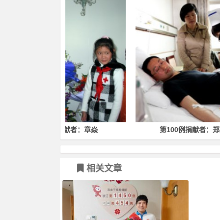
捐献者：章焱
第100例捐献者：郑卫军
相关文章