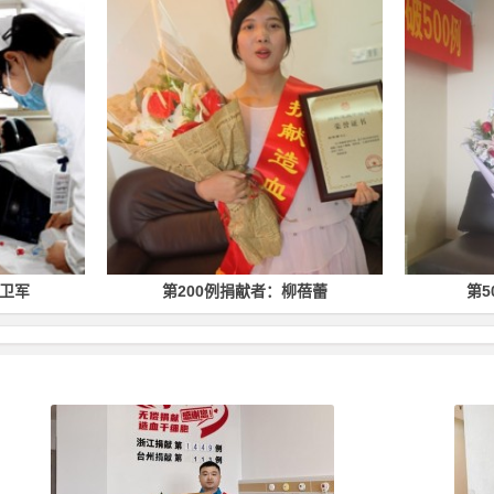
第200例捐献者：柳蓓蕾
第500例捐献者：林均