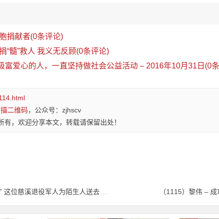
捐献者(0条评论)
“髓”救人 我义无反顾(0条评论)
极富爱心的人，一直坚持做社会公益活动 – 2016年10月31日(0条
114.html
扫描二维码
，公众号：zjhscv
所有，欢迎分享本文，转载请保留出处！
（1113）马海波 – 捐献250毫升“生命种子” 这位慈溪退役军人为陌生人送去生机 – 2024年10月29日
（1115）黎伟 – 