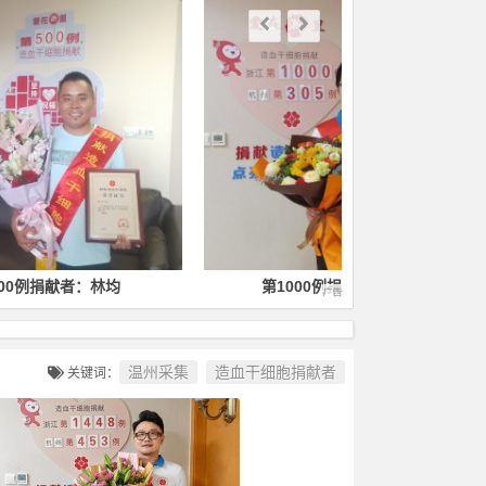
第1000例捐献者：徐毅
第1400
温州采集
造血干细胞捐献者
关键词：