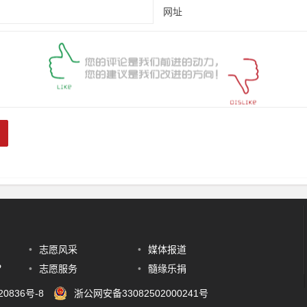
网址
•
志愿风采
•
媒体报道
？
•
志愿服务
•
髓缘乐捐
20836号-8
浙公网安备33082502000241号