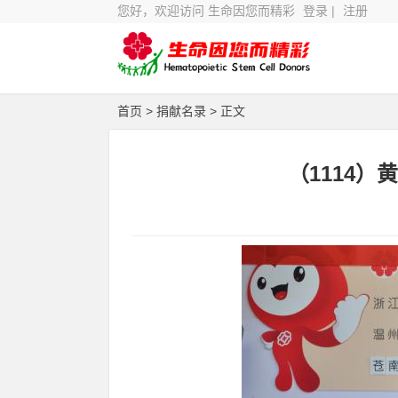
您好，欢迎访问 生命因您而精彩
登录
|
注册
首页
>
捐献名录
> 正文
（1114）