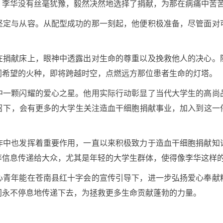
，李华没有丝毫犹豫，毅然决然地选择了捐献，为那在病痛中苦
坚定与从容。从配型成功的那一刻起，他便积极准备，尽管面对
在捐献床上，眼神中透露出对生命的尊重以及挽救他人的决心。
同希望的火种，即将跨越时空，点燃远方那位患者生命的灯塔。
中一颗闪耀的爱心之星。他用实际行动彰显了当代大学生的高尚
召下，会有更多的大学生关注造血干细胞捐献事业，加入到这一
作中也发挥着重要作用，一直以来积极致力于造血干细胞捐献知
等信息传递给大众，尤其是年轻的大学生群体，使得像李华这样
心青年能在苍南县红十字会的宣传引导下，进一步弘扬爱心奉献
间永不停息地传递下去，为拯救更多生命贡献蓬勃的力量。