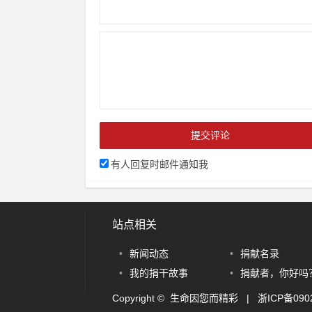
有人回复时邮件通知我
站点相关
•
新闻动态
•
捐献名录
•
我的捐干故事
•
捐献者，你好吗
Copyright © 生命因您而精彩
|
浙ICP备090