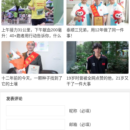
上午接力31公里，下午献血200毫
泰顺三兄弟，用12年做了同一件
升：40+跑者用行动告诉你，什么
事！
才是真正的“热血”
十二年前的今天，一颗种子找到了
19岁时曾被全网点赞的他，21岁又
它的土壤
干了一件大事
发表评论
昵称（必填）
邮箱（必填）