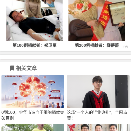
第100例捐献者：郑卫军
第200例捐献者：柳蓓蕾
相关文章
0到100，金华市造血干细胞捐献突
这场“一个人的毕业典礼”，全网点
破百例
赞！